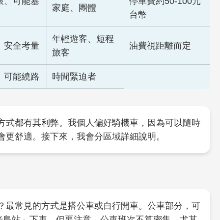
限、可能塞
停車費約50-100元
家庭、團體
台幣
年輕遊客、短程
、安全考量
油費視距離而定
旅客
、可能繞路
時間緊迫者
方式都有其利弊。我個人偏好騎機車，因為可以隨時
會更舒適。接下來，我會分區域詳細說明。
？最常見的方式是搭公車或自行開車。公車部分，可
漁光島站」下車。但要注意，公車班次不算密集，尤其