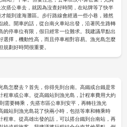
我上次搭公車去，就因為沒查好時間，在站牌等了快半
分鐘才能到達海灘區。步行路線會經過一些小巷，雖然
點繞。開車的話，從台南火車站出發，沿著民生路轉
島的停車位有限，假日經常一位難求。我建議早點出
好選擇，機動性高，而且停車相對容易。漁光島怎麼
但規劃好時間很重要。
光島怎麼去？首先，你得先到台南。高鐵或台鐵是常
計程車或公車。從高鐵站到漁光島，計程車費用大約
鐘。公車則需要轉乘，先搭市區公車到安平，再轉往漁光
高鐵站到漁光島花了快兩小時，包括等車和轉乘時
計程車。從高雄出發的話，可以搭台鐵到台南站，再