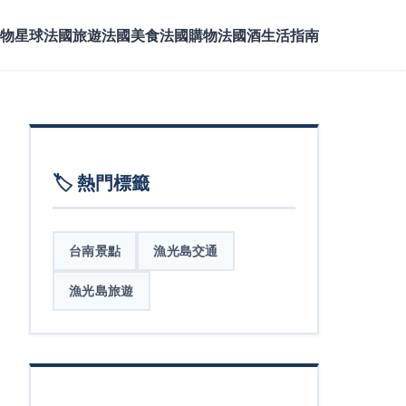
物星球
法國旅遊
法國美食
法國購物
法國酒
生活指南
🏷️ 熱門標籤
台南景點
漁光島交通
漁光島旅遊