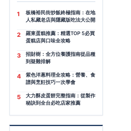
板橋裕民街炒飯終極指南：在地
1
人私藏老店與隱藏版吃法大公開
羅東蛋糕推薦：精選TOP 5必買
2
蛋糕店與口味全攻略
招財樹：全方位養護指南從品種
3
到疑難排解
紫色洋蔥料理全攻略：營養、食
4
譜與烹飪技巧一次學會
大力酥皮蛋餅完整指南：從製作
5
秘訣到全台必吃店家推薦