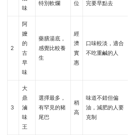
特別軟爛
位
完要早點去
味
阿
嬤
經
藥膳湯底，
的
濟
口味較淡，適合
2
感覺比較養
古
實
不吃重鹹的人
生
早
惠
味
大
鼎
選擇最多，
味道不錯但偏
稍
3
滷
有罕見的豬
油，減肥的人要
高
味
尾巴
克制
王