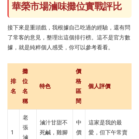
華榮市場滷味攤位實戰評比
接下來是重頭戲，我根據自己吃過的經驗，還有問
了常客的意見，整理出這個排行榜。這不是官方數
據，就是純粹個人感受，你可以參考看看。
攤
價
排
位
格
特色
個人評價
名
名
區
稱
間
老
滷汁甘甜不
中
這家是我的最
張
1
死鹹，雞腳
價
愛，但下午常賣
滷