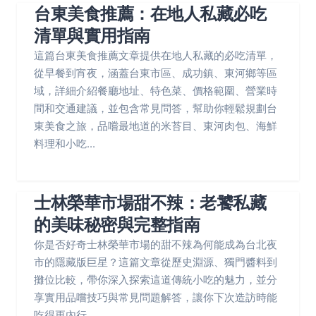
台東美食推薦：在地人私藏必吃
清單與實用指南
這篇台東美食推薦文章提供在地人私藏的必吃清單，
從早餐到宵夜，涵蓋台東市區、成功鎮、東河鄉等區
域，詳細介紹餐廳地址、特色菜、價格範圍、營業時
間和交通建議，並包含常見問答，幫助你輕鬆規劃台
東美食之旅，品嚐最地道的米苔目、東河肉包、海鮮
料理和小吃...
士林榮華市場甜不辣：老饕私藏
的美味秘密與完整指南
你是否好奇士林榮華市場的甜不辣為何能成為台北夜
市的隱藏版巨星？這篇文章從歷史淵源、獨門醬料到
攤位比較，帶你深入探索這道傳統小吃的魅力，並分
享實用品嚐技巧與常見問題解答，讓你下次造訪時能
吃得更內行。