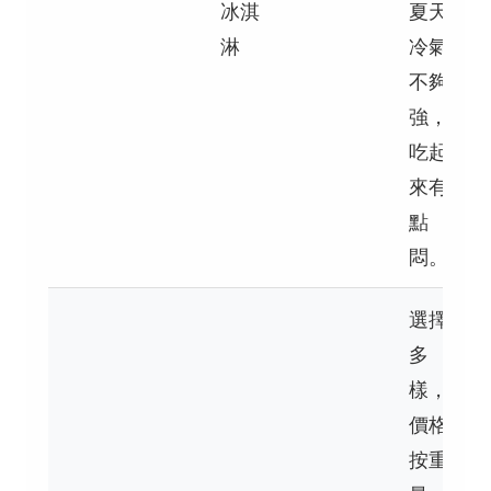
冰淇
夏天
淋
冷氣
不夠
強，
吃起
來有
點
悶。
選擇
多
樣，
價格
按重