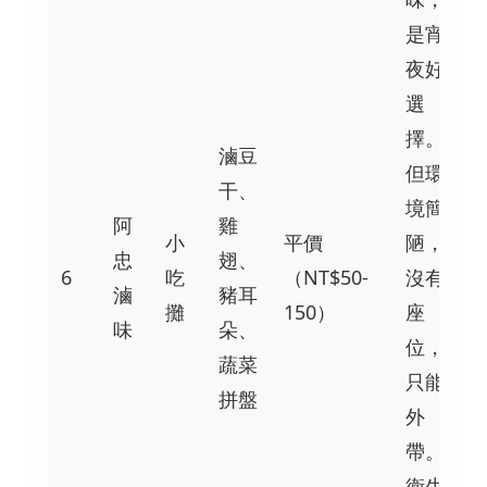
是宵
夜好
選
擇。
滷豆
但環
干、
境簡
阿
雞
小
平價
陋，
忠
翅、
6
吃
（NT$50-
沒有
滷
豬耳
攤
150）
座
味
朵、
位，
蔬菜
只能
拼盤
外
帶。
衛生