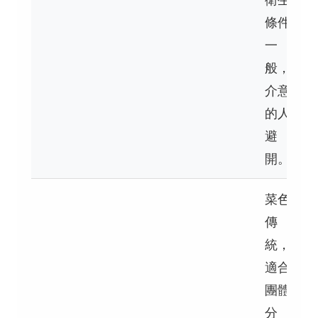
條件
一
般，
介意
的人
避
開。
菜色
傳
統，
適合
團體
分