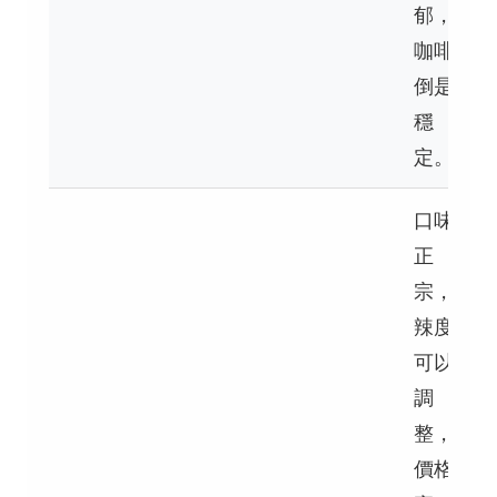
郁，
咖啡
倒是
穩
定。
口味
正
宗，
辣度
可以
調
整，
價格