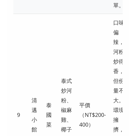
單。
口味
偏
辣，
河粉
炒得
香，
泰式
但份
炒河
量不
清
粉、
大。
泰
平價
邁
椒麻
環境
9
國
（NT$200-
小
雞、
擁
菜
400）
館
椰子
擠，