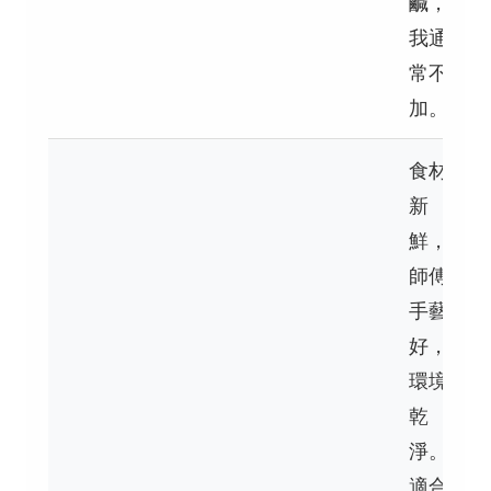
鹹，
我通
常不
加。
食材
新
鮮，
師傅
手藝
好，
環境
乾
淨。
適合