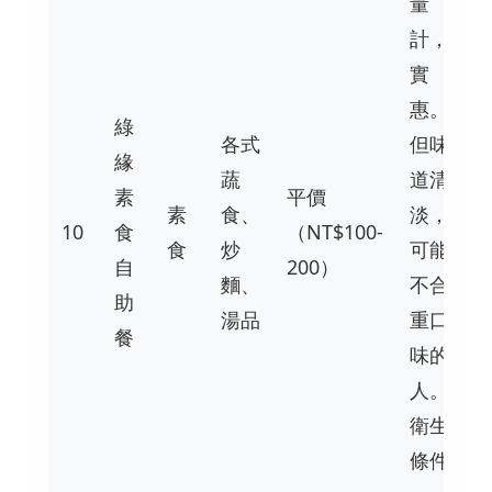
量
計，
實
惠。
綠
各式
但味
緣
蔬
道清
素
平價
素
食、
淡，
10
食
（NT$100-
食
炒
可能
自
200）
麵、
不合
助
湯品
重口
餐
味的
人。
衛生
條件