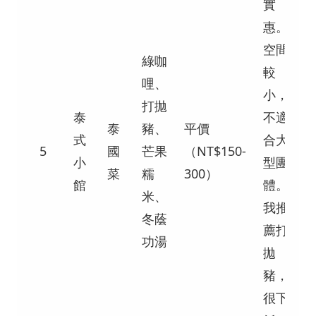
實
惠。
空間
綠咖
較
哩、
小，
打拋
泰
不適
泰
豬、
平價
式
合大
5
國
芒果
（NT$150-
小
型團
菜
糯
300）
館
體。
米、
我推
冬蔭
薦打
功湯
拋
豬，
很下