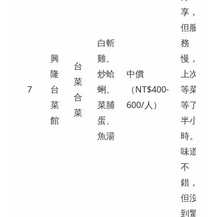
享，
但服
白斬
務
興
雞、
慢，
台
隆
炒蛤
中價
上次
菜
7
台
蜊、
（NT$400-
等菜
合
菜
菜脯
600/人）
等了
菜
館
蛋、
半小
魚湯
時。
味道
不
錯，
但沒
到驚