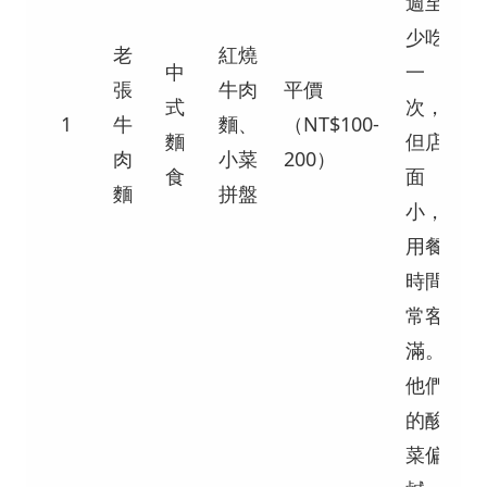
週至
少吃
老
紅燒
中
一
張
牛肉
平價
式
次，
1
牛
麵、
（NT$100-
麵
但店
肉
小菜
200）
食
面
麵
拼盤
小，
用餐
時間
常客
滿。
他們
的酸
菜偏