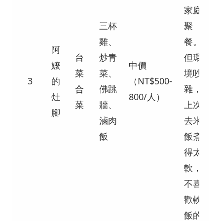
家庭
三杯
聚
雞、
餐。
阿
台
炒青
但環
嬤
中價
菜
菜、
境吵
3
的
（NT$500-
合
佛跳
雜，
灶
800/人）
菜
牆、
上次
腳
滷肉
去米
飯
飯煮
得太
軟，
不喜
歡軟
飯的