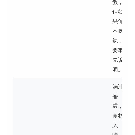
飯，
但如
果你
不吃
辣，
要事
先說
明。
滷汁
香
濃，
食材
入
味，