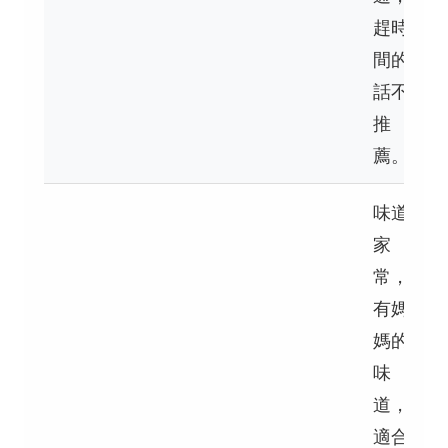
趕時
間的
話不
推
薦。
味道
家
常，
有媽
媽的
味
道，
適合