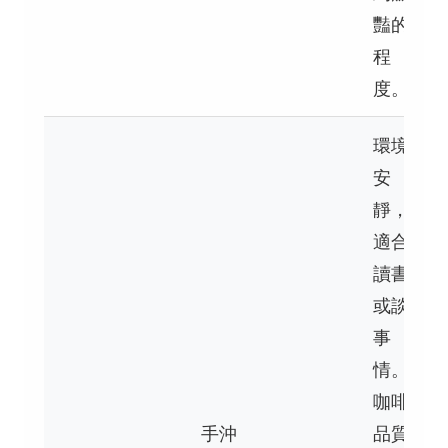
豔的
程
度。
環境
安
靜，
適合
讀書
或談
事
情。
咖啡
手沖
品質