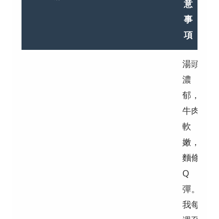
意
事
項
湯頭
濃
郁，
牛肉
軟
嫩，
麵條
Q
彈。
我每