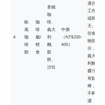
適合
拿鐵
工作
咖
或聊
歐
咖
啡、
天。
風
啡
義大
中價
但食
4
咖
廳/
利
（NT$200-
物部
啡
輕
麵、
400）
分，
館
食
鬆
義大
餅、
利麵
沙拉
醬汁
有點
稀，
不夠
濃