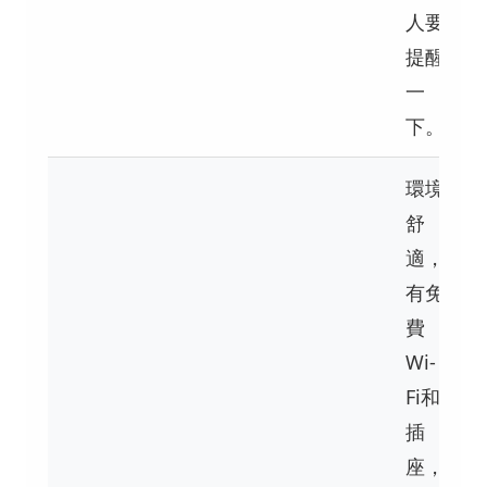
人要
提醒
一
下。
環境
舒
適，
有免
費
Wi-
Fi和
插
座，