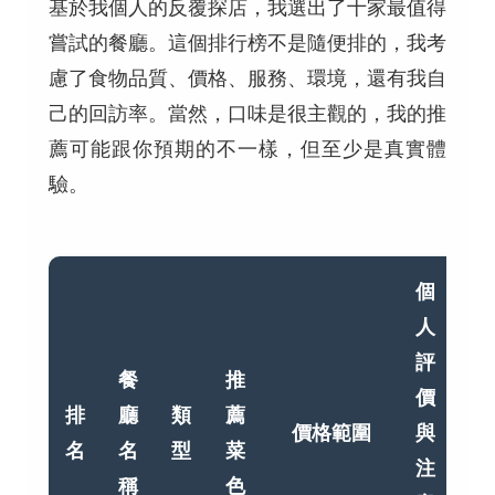
基於我個人的反覆探店，我選出了十家最值得
嘗試的餐廳。這個排行榜不是隨便排的，我考
慮了食物品質、價格、服務、環境，還有我自
己的回訪率。當然，口味是很主觀的，我的推
薦可能跟你預期的不一樣，但至少是真實體
驗。
個
人
評
餐
推
價
排
廳
類
薦
價格範圍
與
名
名
型
菜
注
稱
色