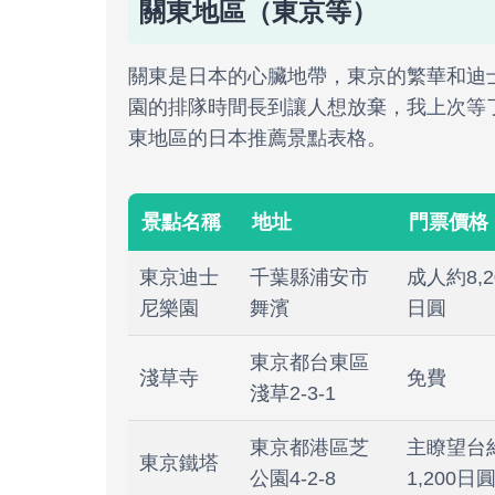
關東地區（東京等）
關東是日本的心臟地帶，東京的繁華和迪
園的排隊時間長到讓人想放棄，我上次等
東地區的日本推薦景點表格。
景點名稱
地址
門票價格
東京迪士
千葉縣浦安市
成人約8,2
尼樂園
舞濱
日圓
東京都台東區
淺草寺
免費
淺草2-3-1
東京都港區芝
主瞭望台
東京鐵塔
公園4-2-8
1,200日