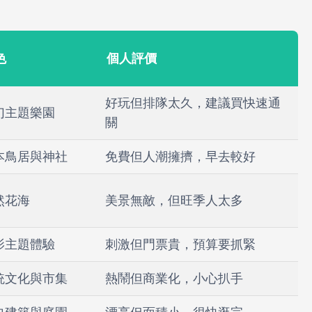
色
個人評價
好玩但排隊太久，建議買快速通
幻主題樂園
關
本鳥居與神社
免費但人潮擁擠，早去較好
然花海
美景無敵，但旺季人太多
影主題體驗
刺激但門票貴，預算要抓緊
統文化與市集
熱鬧但商業化，小心扒手