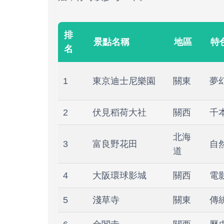
排
景點名稱
地區
特
名
1
東京迪士尼樂園
關東
夢
2
伏見稻荷大社
關西
千
北海
3
富良野花田
自
道
4
大阪環球影城
關西
電
5
淺草寺
關東
傳