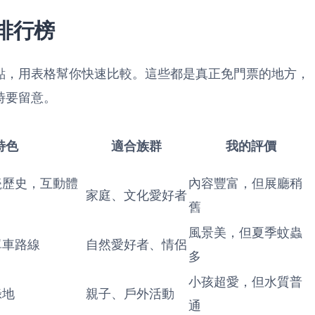
點排行榜
點，用表格幫你快速比較。這些都是真正免門票的地方，
時要留意。
特色
適合族群
我的評價
瓷歷史，互動體
內容豐富，但展廳稍
家庭、文化愛好者
舊
風景美，但夏季蚊蟲
單車路線
自然愛好者、情侶
多
小孩超愛，但水質普
綠地
親子、戶外活動
通