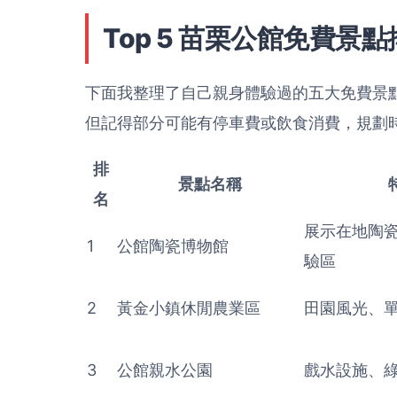
Top 5 苗栗公館免費景
下面我整理了自己親身體驗過的五大免費景
但記得部分可能有停車費或飲食消費，規劃
排
景點名稱
名
展示在地陶
1
公館陶瓷博物館
驗區
2
黃金小鎮休閒農業區
田園風光、
3
公館親水公園
戲水設施、