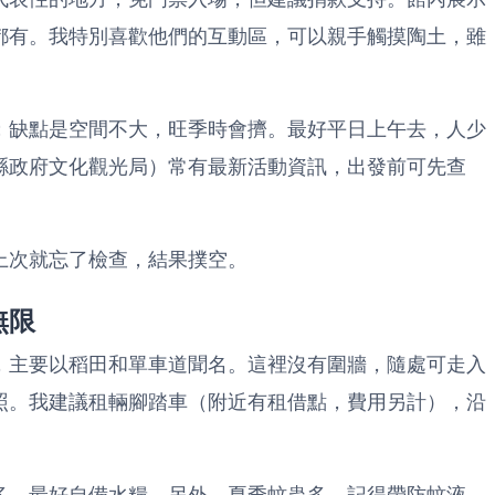
都有。我特別喜歡他們的互動區，可以親手觸摸陶土，雖
；缺點是空間不大，旺季時會擠。最好平日上午去，人少
縣政府文化觀光局
）常有最新活動資訊，出發前可先查
上次就忘了檢查，結果撲空。
無限
，主要以稻田和單車道聞名。這裡沒有圍牆，隨處可走入
照。我建議租輛腳踏車（附近有租借點，費用另計），沿
多，最好自備水糧。另外，夏季蚊蟲多，記得帶防蚊液。