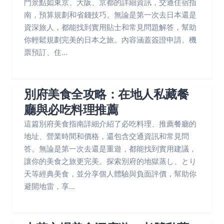
門景點如東京、大阪、京都的詳細資訊，交通住宿指
南，預算規劃和省錢技巧。無論是第一次去日本還是
資深旅人，都能找到實用貼士和常見問題解答，幫助
你輕鬆規劃完美的日本之旅。內容涵蓋簽證申請、機
票預訂、住...
別府美食全攻略：在地人私藏餐
廳與必吃料理推薦
這篇別府美食指南詳細介紹了必吃料理、推薦餐廳的
地址、營業時間和價格，還包含交通資訊和常見問
答。無論是第一次去還是重遊，都能找到實用建議，
讓你的美食之旅更完美。探索別府的地獄蒸し、とり
天等經典美食，並分享個人體驗與負面評價，幫助你
避開地雷，享...