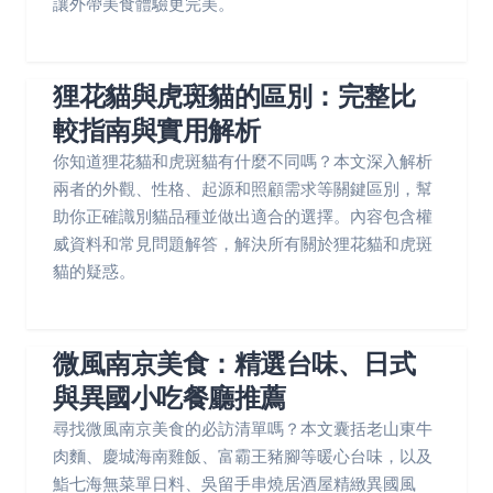
讓外帶美食體驗更完美。
狸花貓與虎斑貓的區別：完整比
較指南與實用解析
你知道狸花貓和虎斑貓有什麼不同嗎？本文深入解析
兩者的外觀、性格、起源和照顧需求等關鍵區別，幫
助你正確識別貓品種並做出適合的選擇。內容包含權
威資料和常見問題解答，解決所有關於狸花貓和虎斑
貓的疑惑。
微風南京美食：精選台味、日式
與異國小吃餐廳推薦
尋找微風南京美食的必訪清單嗎？本文囊括老山東牛
肉麵、慶城海南雞飯、富霸王豬腳等暖心台味，以及
鮨七海無菜單日料、吳留手串燒居酒屋精緻異國風