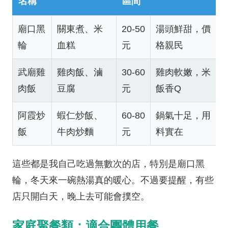
名稱
區間
廟口黑
關東煮、米
20-50
湯頭鮮甜，價
輪
血糕
元
格親民
武廟雞
雞肉飯、滷
30-60
雞肉軟嫩，米
肉飯
豆腐
元
飯香Q
阿霞炒
蝦仁炒飯、
60-80
鍋氣十足，用
飯
牛肉炒麵
元
料實在
這些都是我自己吃過無數次的店，特別是廟口黑
輪，冬天來一碗熱湯真的暖心。不過要提醒，有些
店只開白天，晚上去可能會撲空。
家庭聚餐類：適合團體用餐