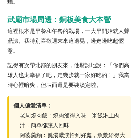
蠅。
武廟市場周邊：銅板美食大本營
這裡根本是早餐和午餐的戰場，一大早開始就人聲
鼎沸。我特別喜歡週末來這邊晃，邊走邊吃超愜
意。
記得有次帶北部的朋友來，他驚訝地說：「你們高
雄人也太幸福了吧，走幾步就一家好吃的！」我當
時心裡暗爽，但表面還是要裝淡定啦。
個人偏愛清單：
老周燒肉飯：燒肉滷得入味，米飯淋上肉
汁，簡單卻讓人回味
阿婆羹麵：羹湯濃淡恰到好處，魚漿給得大