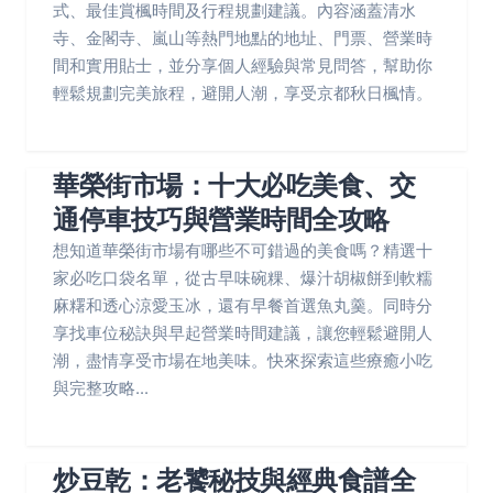
式、最佳賞楓時間及行程規劃建議。內容涵蓋清水
寺、金閣寺、嵐山等熱門地點的地址、門票、營業時
間和實用貼士，並分享個人經驗與常見問答，幫助你
輕鬆規劃完美旅程，避開人潮，享受京都秋日楓情。
華榮街市場：十大必吃美食、交
通停車技巧與營業時間全攻略
想知道華榮街市場有哪些不可錯過的美食嗎？精選十
家必吃口袋名單，從古早味碗粿、爆汁胡椒餅到軟糯
麻糬和透心涼愛玉冰，還有早餐首選魚丸羹。同時分
享找車位秘訣與早起營業時間建議，讓您輕鬆避開人
潮，盡情享受市場在地美味。快來探索這些療癒小吃
與完整攻略...
炒豆乾：老饕秘技與經典食譜全