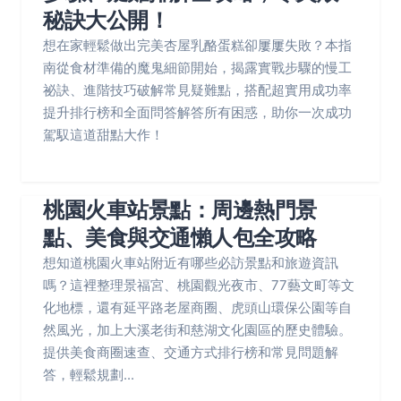
秘訣大公開！
想在家輕鬆做出完美杏屋乳酪蛋糕卻屢屢失敗？本指
南從食材準備的魔鬼細節開始，揭露實戰步驟的慢工
祕訣、進階技巧破解常見疑難點，搭配超實用成功率
提升排行榜和全面問答解答所有困惑，助你一次成功
駕馭這道甜點大作！
桃園火車站景點：周邊熱門景
點、美食與交通懶人包全攻略
想知道桃園火車站附近有哪些必訪景點和旅遊資訊
嗎？這裡整理景福宮、桃園觀光夜市、77藝文町等文
化地標，還有延平路老屋商圈、虎頭山環保公園等自
然風光，加上大溪老街和慈湖文化園區的歷史體驗。
提供美食商圈速查、交通方式排行榜和常見問題解
答，輕鬆規劃...