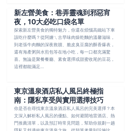
新左營美食：巷弄靈魂到邪惡宵
夜，10大必吃口袋名單
探索新左營美食的獨特魅力，你還在煩惱高鐵站下車
該吃什麼嗎？從阿嬤ㄟ古早味肉燥乾麵的溫馨滋味，
到老張牛肉麵的深夜救贖、脆皮臭豆腐的酥香爆表，
還有海產粥與水煎包等在地小吃，每一口都充滿驚
喜。無論是聚餐餐廳、素食選擇或甜蜜收尾的豆花，
這裡都能滿足...
東京溫泉酒店私人風呂終極指
南：隱私享受與實用選擇技巧
你是否在尋找東京溫泉酒店私人風呂的完美選擇？本
文深入解析私人風呂的優點、如何避開地雷酒店、熱
門推薦清單，以及預訂時常見問題，幫助你規劃一趟
隱私又舒適的東京溫泉之旅。從預算考量到設施比