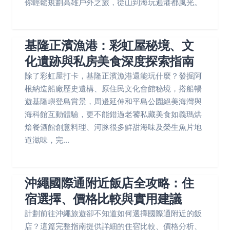
你輕鬆規劃高雄戶外之旅，從山到海玩遍港都風光。
基隆正濱漁港：彩虹屋秘境、文
化遺跡與私房美食深度探索指南
除了彩虹屋打卡，基隆正濱漁港還能玩什麼？發掘阿
根納造船廠歷史遺構、原住民文化會館秘境，搭船暢
遊基隆嶼登島賞景，周邊延伸和平島公園絕美海灣與
海科館互動體驗，更不能錯過老饕私藏美食如義瑪烘
焙餐酒館創意料理、河豚很多鮮甜海味及榮生魚片地
道滋味，完...
沖繩國際通附近飯店全攻略：住
宿選擇、價格比較與實用建議
計劃前往沖繩旅遊卻不知道如何選擇國際通附近的飯
店？這篇完整指南提供詳細的住宿比較、價格分析、