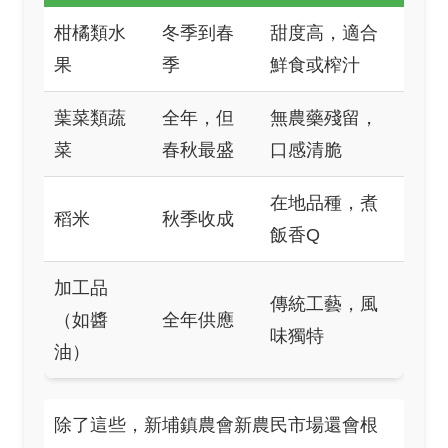
柑橘類水
冬季到春
甜度高，適合
果
季
鮮食或榨汁
葉菜類蔬
全年，但
無農藥殘留，
菜
春秋最盛
口感清脆
在地品種，煮
稻米
秋季收成
飯香Q
加工品
傳統工藝，風
（如醬
全年供應
味獨特
油）
除了這些，新埔鎮農會新農民市場還會根