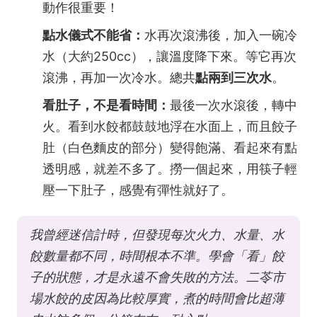
動作很重要！
點水儀式不能省：
水再次滾沸後，加入一碗冷
水（大約250cc），讓溫度降下來。等它再次
滾沸，再加一次冷水。總共
點兩到三次水
。
看肚子，不是看時間：
最後一次水滾後，轉中
火。看到水餃都鼓鼓地浮在水面上，而且餃子
肚（白色麵皮的部分）變得飽滿、看起來有點
透明感，就差不多了。撈一個起來，用筷子輕
壓一下肚子，感覺有彈性就好了。
我曾經迷信計時，但發現每次火力、水量、水
餃數量都不同，時間根本不準。學會「看」餃
子的狀態，才是永遠不會失敗的方法。二苓市
場水餃的皮因為比較厚實，煮的時間會比超薄