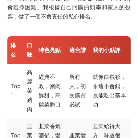
會選擇困難。我根據自己回購的頻率和家人的投
票，做了一個不負責任的私心排名。
排
口
特色亮點
適合誰
我的小點評
名
味
高
經典不
所有
就像白襯衫，
麗
Top
敗，豬肉
人，初
永遠不會錯，
菜
1
鮮甜，高
次購買
最能吃出基本
豬
麗菜脆口
必試
功。
肉
韭
韭菜香氣
韭菜給得大
Top
菜
濃郁，愛
韭菜愛
方，味道很