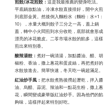
煎餃/冰花煎餃：
這是我最推薦的變身吃法。
平底鍋放點油，冷凍水餃直接排好，開中火煎
到底部金黃。然後倒入麵粉水（麵粉：水=1：
10），水量大概到餃子三分之一高，蓋上鍋
蓋，轉中小火悶煎到水分收乾，底部就會形成
漂亮的冰花脆皮。二苓市場水餃的餡多，這樣
煎出來特別香。
酸辣湯餃：
煮好一碗清湯，加點醬油、醋、胡
椒粉、香油，撒上蔥花和蛋皮絲，再把煮好的
水餃放進去。簡單快速，冬天吃一碗超滿足。
紅油炒手風：
把水餃煮熟後撈起瀝乾，拌入醬
油、烏醋、蒜泥、辣油和一點花生粉，撒上蔥
花，瞬間變成豪華版紅油炒手。因為他們的餡
夠味，這樣拌起來特別好吃。