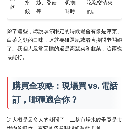
水
絲、香菇
想換口
吃吃蠻清爽
款
餃
等
味時
的。
除了這些，聽說季節限定的時候還會有像是芹菜、
白菜之類的口味，這就要碰運氣或者直接問老闆娘
了。我個人最常回購的還是高麗菜和韭菜，這兩樣
最能打。
購買全攻略：現場買 vs. 電話
訂，哪種適合你？
這大概是最多人的疑問了。二苓市場水餃畢竟是市
場內的攤位，有它的營業時間和遊戲規則。