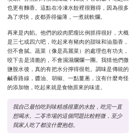
也更有麵香。這點在冷凍水餃裡很難得，因為很多
為了求快，皮都弄得偏薄，一煮就軟爛。
再來是內餡。他們的絞肉肥瘦比例抓得很好，大概
是三七或四六吧，吃起來有豬肉的甜味和油脂香，
但不會膩。蔬菜（像是高麗菜）的處理也有功夫，
咬下去是清脆的，不會濕濕爛爛一團。我猜他們撒
鹽脫水後，真的有把水分擰得很乾。調味是傳統的
鹹香路線，醬油、胡椒、一點薑蔥，沒有什麼奇怪
的添加物，吃起來就是食物原來的味道。
我自己最怕吃到味精感很重的水餃，吃完一直
想喝水。二苓市場的這個問題比較輕微，至少
我家人吃了都沒什麼抱怨。