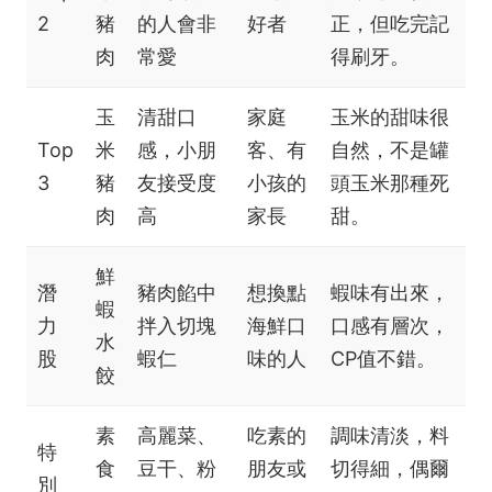
2
豬
的人會非
好者
正，但吃完記
肉
常愛
得刷牙。
玉
清甜口
家庭
玉米的甜味很
Top
米
感，小朋
客、有
自然，不是罐
3
豬
友接受度
小孩的
頭玉米那種死
肉
高
家長
甜。
鮮
潛
豬肉餡中
想換點
蝦味有出來，
蝦
力
拌入切塊
海鮮口
口感有層次，
水
股
蝦仁
味的人
CP值不錯。
餃
素
高麗菜、
吃素的
調味清淡，料
特
食
豆干、粉
朋友或
切得細，偶爾
別