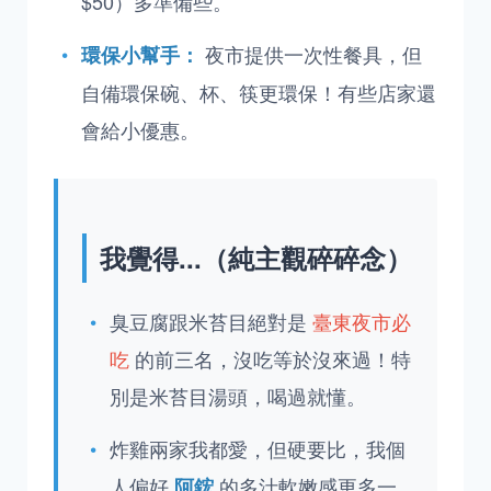
$50）多準備些。
夜市提供一次性餐具，但
環保小幫手：
自備環保碗、杯、筷更環保！有些店家還
會給小優惠。
我覺得...（純主觀碎碎念）
臭豆腐跟米苔目絕對是
臺東夜市必
吃
的前三名，沒吃等於沒來過！特
別是米苔目湯頭，喝過就懂。
炸雞兩家我都愛，但硬要比，我個
人偏好
的多汁軟嫩感更多一
阿鋐