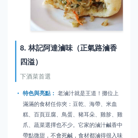
8. 林記阿達滷味（正氣路滷香
四溢）
下酒菜首選
老滷汁就是王道！攤位上
特色與亮點：
滿滿的食材任你夾：豆乾、海帶、米血
糕、百頁豆腐、鳥蛋、豬耳朵、雞胗、雞
爪、蔬菜選擇也不少。它家的滷汁鹹香中
帶點微甜，不會死鹹，食材都滷得很入味