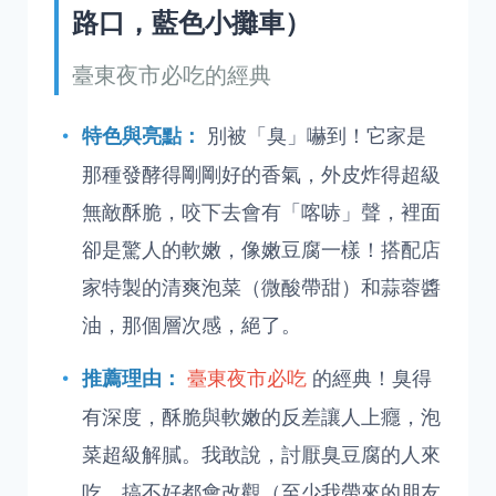
路口，藍色小攤車）
臺東夜市必吃的經典
別被「臭」嚇到！它家是
特色與亮點：
那種發酵得剛剛好的香氣，外皮炸得超級
無敵酥脆，咬下去會有「喀哧」聲，裡面
卻是驚人的軟嫩，像嫩豆腐一樣！搭配店
家特製的清爽泡菜（微酸帶甜）和蒜蓉醬
油，那個層次感，絕了。
臺東夜市必吃
的經典！臭得
推薦理由：
有深度，酥脆與軟嫩的反差讓人上癮，泡
菜超級解膩。我敢說，討厭臭豆腐的人來
吃，搞不好都會改觀（至少我帶來的朋友