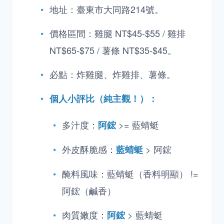
地址：臺東市大同路214號。
價格區間：雞腿 NT$45-$55 / 雞排
NT$65-$75 / 薯條 NT$35-$45。
必點：炸雞腿、炸雞排、薯條。
個人小評比（純主觀！）：
多汁度：
>= 藍蜻蜓
阿鋐
外皮酥脆感：
> 阿鋐
藍蜻蜓
醃料風味：藍蜻蜓（香料明顯） !=
阿鋐（鹹香）
肉質嫩度：
> 藍蜻蜓
阿鋐