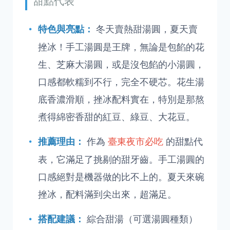
甜點代表
冬天賣熱甜湯圓，夏天賣
特色與亮點：
挫冰！手工湯圓是王牌，無論是包餡的花
生、芝麻大湯圓，或是沒包餡的小湯圓，
口感都軟糯到不行，完全不硬芯。花生湯
底香濃滑順，挫冰配料實在，特別是那熬
煮得綿密香甜的紅豆、綠豆、大花豆。
作為
臺東夜市必吃
的甜點代
推薦理由：
表，它滿足了挑剔的甜牙齒。手工湯圓的
口感絕對是機器做的比不上的。夏天來碗
挫冰，配料滿到尖出來，超滿足。
綜合甜湯（可選湯圓種類）
搭配建議：