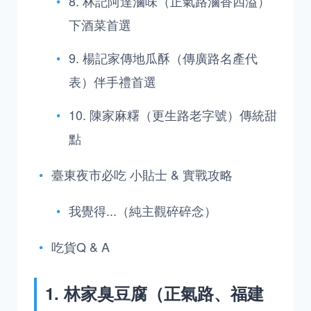
8. 林記阿達滷味（正氣路滷香四溢）
下酒菜首選
9. 楊記家傳地瓜酥（傳廣路名產代
表）伴手禮首選
10. 陳家麻糬（更生路老字號）傳統甜
點
臺東夜市必吃 小貼士 & 實戰攻略
我覺得...（純主觀碎碎念）
吃貨Q & A
1. 林家臭豆腐（正氣路、福建