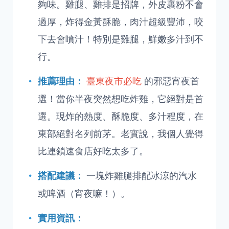
夠味。雞腿、雞排是招牌，外皮裹粉不會
過厚，炸得金黃酥脆，肉汁超級豐沛，咬
下去會噴汁！特別是雞腿，鮮嫩多汁到不
行。
臺東夜市必吃
的邪惡宵夜首
推薦理由：
選！當你半夜突然想吃炸雞，它絕對是首
選。現炸的熱度、酥脆度、多汁程度，在
東部絕對名列前茅。老實說，我個人覺得
比連鎖速食店好吃太多了。
一塊炸雞腿排配冰涼的汽水
搭配建議：
或啤酒（宵夜嘛！）。
實用資訊：