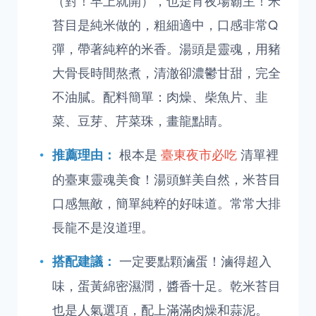
（對！早上就開），也是宵夜場霸主！米
苔目是純米做的，粗細適中，口感非常Q
彈，帶著純粹的米香。湯頭是靈魂，用豬
大骨長時間熬煮，清澈卻濃鬱甘甜，完全
不油膩。配料簡單：肉燥、柴魚片、韭
菜、豆芽、芹菜珠，畫龍點睛。
根本是
臺東夜市必吃
清單裡
推薦理由：
的臺東靈魂美食！湯頭鮮美自然，米苔目
口感無敵，簡單純粹的好味道。常常大排
長龍不是沒道理。
一定要點顆滷蛋！滷得超入
搭配建議：
味，蛋黃綿密濕潤，醬香十足。乾米苔目
也是人氣選項，配上滿滿肉燥和蒜泥。