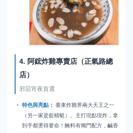
4. 阿鋐炸雞專賣店（正氣路總
店）
邪惡宵夜首選
臺東炸雞界兩大天王之一
特色與亮點：
（另一家是藍蜻蜓）。主打現點現炸，拿
到手都燙得要命！醃料有獨門配方，鹹香