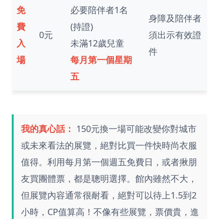
免
必要陪伴者1名
身障及陪伴者
費
(持證)
0元
須出示有效證
入
未滿12歲兒童
件
場
每月第一個星期
五
我的真心話：
150元換一場可能改變你對城市
或未來看法的展覽，絕對比買一件快時尚衣服
值得。利用每月第一個週五免費日，或者揪朋
友買團體票，都是聰明選擇。館內雖然不大，
但展覽內容通常很耐看，絕對可以待上1.5到2
小時，CP值算高！不像有些展覽，票價貴，進