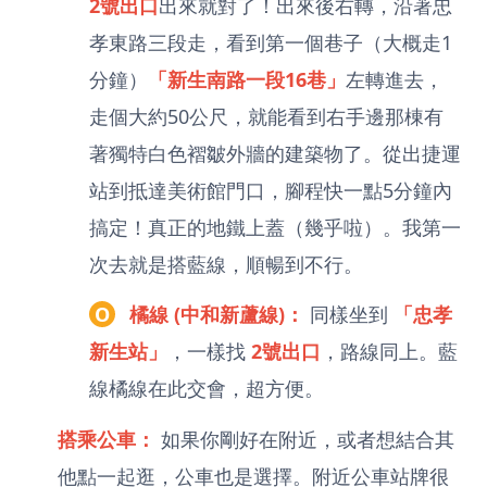
2號出口
出來就對了！出來後右轉，沿著忠
孝東路三段走，看到第一個巷子（大概走1
分鐘）
「新生南路一段16巷」
左轉進去，
走個大約50公尺，就能看到右手邊那棟有
著獨特白色褶皺外牆的建築物了。從出捷運
站到抵達美術館門口，腳程快一點5分鐘內
搞定！真正的地鐵上蓋（幾乎啦）。我第一
次去就是搭藍線，順暢到不行。
O
橘線 (中和新蘆線)：
同樣坐到
「忠孝
新生站」
，一樣找
2號出口
，路線同上。藍
線橘線在此交會，超方便。
搭乘公車：
如果你剛好在附近，或者想結合其
他點一起逛，公車也是選擇。附近公車站牌很