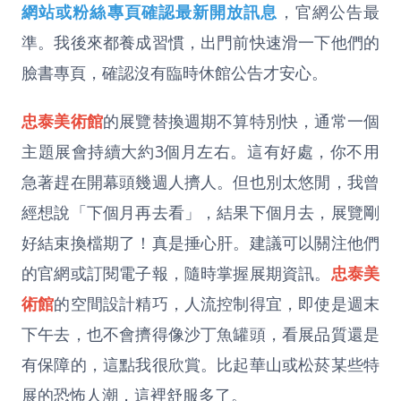
網站或粉絲專頁確認最新開放訊息
，官網公告最
準。我後來都養成習慣，出門前快速滑一下他們的
臉書專頁，確認沒有臨時休館公告才安心。
忠泰美術館
的展覽替換週期不算特別快，通常一個
主題展會持續大約3個月左右。這有好處，你不用
急著趕在開幕頭幾週人擠人。但也別太悠閒，我曾
經想說「下個月再去看」，結果下個月去，展覽剛
好結束換檔期了！真是捶心肝。建議可以關注他們
的官網或訂閱電子報，隨時掌握展期資訊。
忠泰美
術館
的空間設計精巧，人流控制得宜，即使是週末
下午去，也不會擠得像沙丁魚罐頭，看展品質還是
有保障的，這點我很欣賞。比起華山或松菸某些特
展的恐怖人潮，這裡舒服多了。