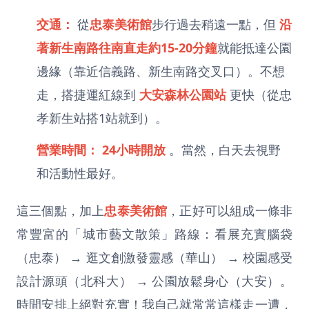
交通：
從
忠泰美術館
步行過去稍遠一點，但
沿
著新生南路往南直走約15-20分鐘
就能抵達公園
邊緣（靠近信義路、新生南路交叉口）。不想
走，搭捷運紅線到
大安森林公園站
更快（從忠
孝新生站搭1站就到）。
營業時間：
24小時開放
。當然，白天去視野
和活動性最好。
這三個點，加上
忠泰美術館
，正好可以組成一條非
常豐富的「城市藝文散策」路線：看展充實腦袋
（忠泰） → 逛文創激發靈感（華山） → 校園感受
設計源頭（北科大） → 公園放鬆身心（大安）。
時間安排上絕對充實！我自己就常常這樣走一遭，