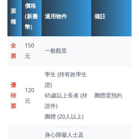
價格
票
(新臺
適用物件
備註
種
幣)
全
150
一般觀眾
票
元
學生 (持有效學生
優
證)
120
待
65歲以上長者 (持
團體需預約
元
票
證件)
團體 (20人以上)
身心障礙人士及