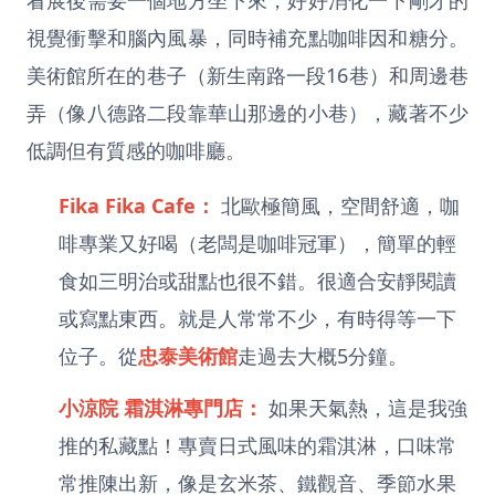
看展後需要一個地方坐下來，好好消化一下剛才的
視覺衝擊和腦內風暴，同時補充點咖啡因和糖分。
美術館所在的巷子（新生南路一段16巷）和周邊巷
弄（像八德路二段靠華山那邊的小巷），藏著不少
低調但有質感的咖啡廳。
Fika Fika Cafe：
北歐極簡風，空間舒適，咖
啡專業又好喝（老闆是咖啡冠軍），簡單的輕
食如三明治或甜點也很不錯。很適合安靜閱讀
或寫點東西。就是人常常不少，有時得等一下
位子。從
忠泰美術館
走過去大概5分鐘。
小涼院 霜淇淋專門店：
如果天氣熱，這是我強
推的私藏點！專賣日式風味的霜淇淋，口味常
常推陳出新，像是玄米茶、鐵觀音、季節水果