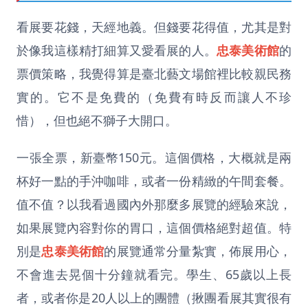
看展要花錢，天經地義。但錢要花得值，尤其是對
於像我這樣精打細算又愛看展的人。
忠泰美術館
的
票價策略，我覺得算是臺北藝文場館裡比較親民務
實的。它不是免費的（免費有時反而讓人不珍
惜），但也絕不獅子大開口。
一張全票，新臺幣150元。這個價格，大概就是兩
杯好一點的手沖咖啡，或者一份精緻的午間套餐。
值不值？以我看過國內外那麼多展覽的經驗來說，
如果展覽內容對你的胃口，這個價格絕對超值。特
別是
忠泰美術館
的展覽通常分量紮實，佈展用心，
不會進去晃個十分鐘就看完。學生、65歲以上長
者，或者你是20人以上的團體（揪團看展其實很有