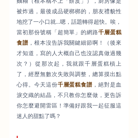
麵糊（根本稱不上「餅皮」），廚房像是
被炸過，最後成品硬梆梆的，朋友禮貌性
地挖了一小口就…嗯，話題轉得超快。唉，
當初那份號稱「超簡單」的網路
千層蛋糕
食譜
，根本沒告訴我關鍵細節啊！（後來
才知道，寫的人大概自己也沒認真做過幾
次？）從那次起，我就跟千層蛋糕槓上
了，經歷無數次失敗與調整，總算摸出點
心得。今天這份
千層蛋糕食譜
，絕對是血
淚交織的結晶，不只教你怎麼做，更告訴
你怎麼避開雷區！準備好跟我一起征服這
迷人的甜點了嗎？