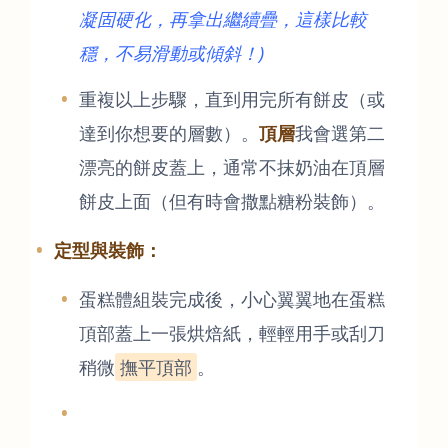
凝固硬化，再拿出繼續疊，這樣比較
穩，不易滑動或傾斜！)
重複以上步驟，直到用完所有餅皮（或
達到你想要的層數）。
頂層
我會選第二
漂亮的餅皮蓋上，通常不抹奶油在頂層
餅皮上面（但有時會撒點糖粉裝飾）。
定型與裝飾：
蛋糕體組裝完成後，小心翼翼地在蛋糕
頂部蓋上一張烘焙紙，輕輕用手或刮刀
稍微
撫平頂部
。