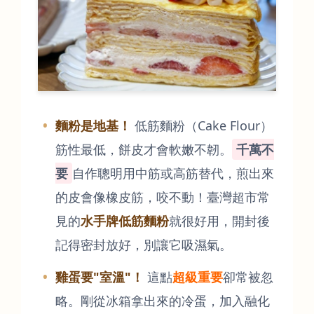
麵粉是地基！
低筋麵粉（Cake Flour）
筋性最低，餅皮才會軟嫩不韌。
千萬不
要
自作聰明用中筋或高筋替代，煎出來
的皮會像橡皮筋，咬不動！臺灣超市常
見的
水手牌低筋麵粉
就很好用，開封後
記得密封放好，別讓它吸濕氣。
雞蛋要"室溫"！
這點
超級重要
卻常被忽
略。剛從冰箱拿出來的冷蛋，加入融化