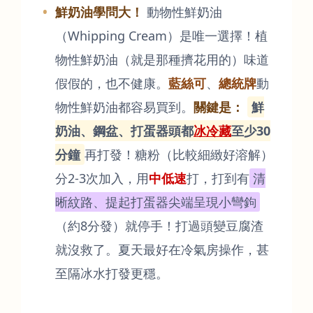
鮮奶油學問大！
動物性鮮奶油
（Whipping Cream）是唯一選擇！植
物性鮮奶油（就是那種擠花用的）味道
假假的，也不健康。
藍絲可
、
總統牌
動
物性鮮奶油都容易買到。
關鍵是：
鮮
奶油、鋼盆、打蛋器頭都
冰冷藏
至少30
分鐘
再打發！糖粉（比較細緻好溶解）
分2-3次加入，用
中低速
打，打到有
清
晰紋路、提起打蛋器尖端呈現小彎鉤
（約8分發）就停手！打過頭變豆腐渣
就沒救了。夏天最好在冷氣房操作，甚
至隔冰水打發更穩。