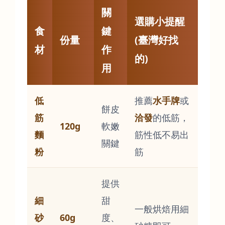
關
選購小提醒
食
鍵
份量
(臺灣好找
材
作
的)
用
低
推薦
水手牌
或
餅皮
筋
洽發
的低筋，
120g
軟嫩
麵
筋性低不易出
關鍵
粉
筋
提供
細
甜
一般烘焙用細
砂
60g
度、