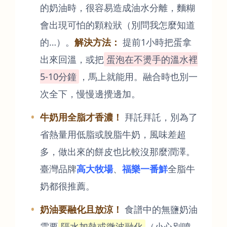
的奶油時，很容易造成油水分離，麵糊
會出現可怕的顆粒狀（別問我怎麼知道
的…）。
解決方法：
提前1小時把蛋拿
出來回溫，或把
蛋泡在不燙手的溫水裡
5-10分鐘
，馬上就能用。融合時也別一
次全下，慢慢邊攪邊加。
牛奶用全脂才香濃！
拜託拜託，別為了
省熱量用低脂或脫脂牛奶，風味差超
多，做出來的餅皮也比較沒那麼潤澤。
臺灣品牌
高大牧場
、
福樂一番鮮
全脂牛
奶都很推薦。
奶油要融化且放涼！
食譜中的無鹽奶油
需要
隔水加熱或微波融化
（小心別噴