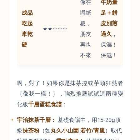
像在
牛奶量
成品
嚼紙
足＋餅
吃起
板，
皮別煎
★★☆☆☆
來乾
朋友
過久
，
硬
再也
保濕！
不來
保濕！
啊，對了！如果你是抹茶控或芋頭狂熱者
（像我一樣！），強烈推薦試試這兩種變
化版
千層蛋糕食譜
：
宇治抹茶千層：
基礎食譜中，用15-20g頂
級
抹茶粉
（如
丸久小山園 若竹/青嵐
）取代