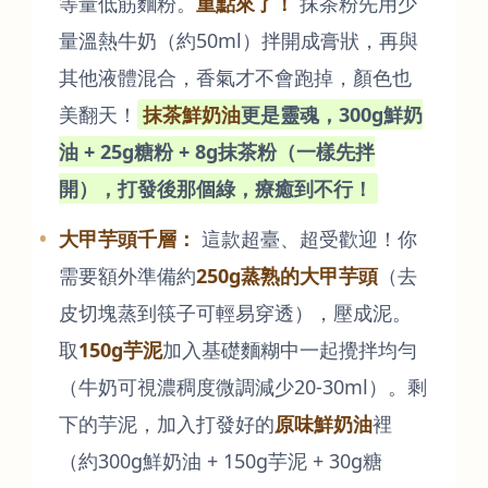
等量低筋麵粉。
重點來了！
抹茶粉先用少
量溫熱牛奶（約50ml）拌開成膏狀，再與
其他液體混合，香氣才不會跑掉，顏色也
美翻天！
抹茶鮮奶油
更是靈魂，300g鮮奶
油 + 25g糖粉 + 8g抹茶粉（一樣先拌
開），打發後那個綠，療癒到不行！
大甲芋頭千層：
這款超臺、超受歡迎！你
需要額外準備約
250g蒸熟的大甲芋頭
（去
皮切塊蒸到筷子可輕易穿透），壓成泥。
取
150g芋泥
加入基礎麵糊中一起攪拌均勻
（牛奶可視濃稠度微調減少20-30ml）。剩
下的芋泥，加入打發好的
原味鮮奶油
裡
（約300g鮮奶油 + 150g芋泥 + 30g糖