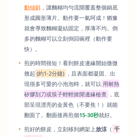
動傾斜
，讓麵糊均勻流開覆蓋整個鍋底
形成圓形薄片。動作要一氣呵成！猶豫
就會導致麵糊凝結固定，厚薄不均。倒
多的麵糊可以立刻倒回碗裡（動作要
快）。
煎的時間很短！看到餅皮邊緣開始微微
翹起
(約1-2分鐘)
，且表面都凝固、出
現很多可愛的小泡泡時，就可以
用耐熱
矽膠刮刀或筷子輕輕掀開邊緣檢查
，底
部呈現漂亮的金黃色（不要焦！）就能
翻面了。翻面後再煎個
15-30秒
就好。
煎好的餅皮，立刻移到網架上
放涼
（
千