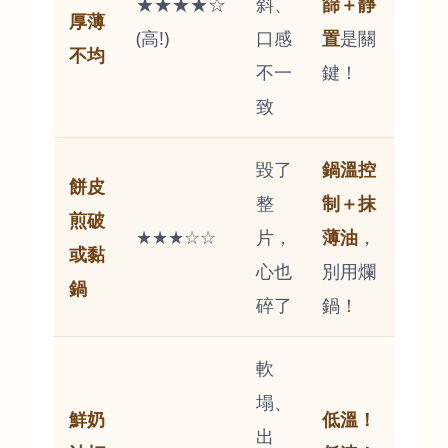
★★★★☆
斜、
篩＋靜
厚薄
(高!)
口感
置
是關
不均
不一
鍵！
致
毀了
鍋溫控
餅皮
整
制＋抹
煎破
★★★☆☆
片，
薄油
，
或黏
心也
別用爛
鍋
碎了
鍋！
軟
塌、
鮮奶
低溫！
出