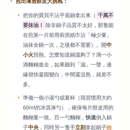
煎出薄透餅皮大挑戰：
把你的寶貝不沾平底鍋拿出來（
千萬不
要抹油！
除非鍋子品質不太好，那隻能
在煎第一片前用廚房紙巾沾「極少量」
油抹全鍋一次，之後都不需要）。開
中
小火
預熱。怎麼知道鍋溫夠了？滴一小
滴麵糊進去，如果聽到「滋」一聲，邊
緣很快凝固變白，中間還沒熟，就差不
多。
準備一個小湯勺或量杯（我習慣用大約
60ml的冰淇淋勺），確保每片餅皮用的
麵糊量一致。舀一勺麵糊，
快速
倒入鍋
子
中央
，同時另一隻手
立刻
拿起鍋子
轉