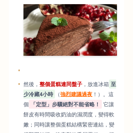
然後，
整個蛋糕連同盤子
，放進冰箱
至
少冷藏4小時
（
強烈建議過夜
！）。這
個
「定型」步驟絕對不能省略！
它讓
餅皮有時間吸收奶油的濕潤度，變得軟
嫩；同時讓整個蛋糕結構緊密連結，變