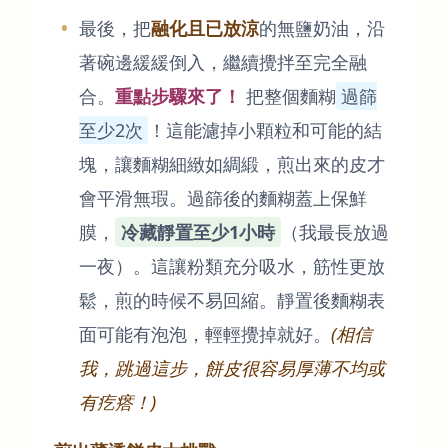
最後，把
融化且已放涼
的無鹽奶油，沿
著碗邊緩緩倒入，繼續攪拌至完全融
合。
重點步驟來了！
把整個麵糊
過篩
至少2次
！這能濾掉小顆粒和可能的結
塊，讓麵糊細緻如綢緞，煎出來的皮才
會平滑無瑕。過篩後的麵糊蓋上保鮮
膜，
冷藏靜置至少1小時
（我最長放過
一夜）。這讓粉類充分吸水，筋性更放
鬆，煎的時候不易回縮。靜置後麵糊表
面可能有泡泡，輕輕攪掉就好。
(相信
我，跳過這步，餅皮很容易厚薄不均或
有疙瘩！)