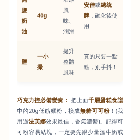
安佳
或
總統
鹽
風
40g
牌
，融化後使
奶
味、
用
油
潤滑
提升
一小
真的只要一點
鹽
整體
撮
點，別手抖！
風味
巧克力控必備變奏：
把上面
千層蛋糕食譜
中的20g低筋麵粉，換成
無糖可可粉
！(我
用過
法芙娜
效果最佳，香氣濃鬱)。記得可
可粉容易結塊，一定要先跟少量溫牛奶或