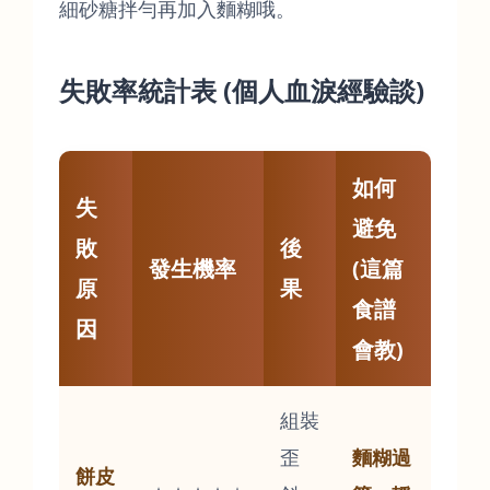
細砂糖拌勻再加入麵糊哦。
失敗率統計表 (個人血淚經驗談)
如何
失
避免
敗
後
發生機率
(這篇
原
果
食譜
因
會教)
組裝
歪
麵糊過
餅皮