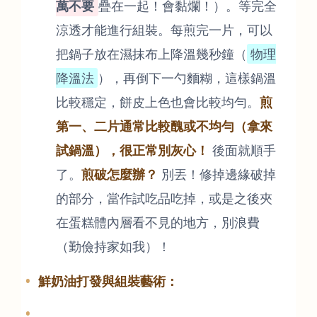
萬不要
疊在一起！會黏爛！）。等完全
涼透才能進行組裝。每煎完一片，可以
把鍋子放在濕抹布上降溫幾秒鐘（
物理
降溫法
），再倒下一勺麵糊，這樣鍋溫
比較穩定，餅皮上色也會比較均勻。
煎
第一、二片通常比較醜或不均勻（拿來
試鍋溫），很正常別灰心！
後面就順手
了。
煎破怎麼辦？
別丟！修掉邊緣破掉
的部分，當作試吃品吃掉，或是之後夾
在蛋糕體內層看不見的地方，別浪費
（勤儉持家如我）！
鮮奶油打發與組裝藝術：