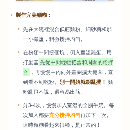
製作完美麵糊：
先在大碗裡混合低筋麵粉、細砂糖和那
一小撮鹽，稍微攪拌均勻。
在粉類中間挖個坑，倒入室溫雞蛋。用
打蛋器
先從中間輕輕把蛋和周圍的粉拌
合
，再慢慢由內向外畫圈擴大範圍，直
到看不到乾粉。
別一開始就胡亂攪！
麵
粉亂飛不說，還容易出筋。
分3-4次，慢慢加入室溫的全脂牛奶。每
次加入都要
充分攪拌均勻
再加下一次。
這時麵糊看起來很稀，是正常的！