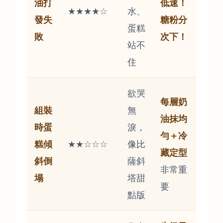
油打
低速！
★★★★☆
水、
發失
糖粉分
蛋糕
敗
次下！
站不
住
欲哭
每層奶
組裝
無
油抹均
時蛋
淚，
勻＋冷
糕傾
★★☆☆☆
像比
藏定型
斜倒
薩斜
非常重
塌
塔甜
要
點版