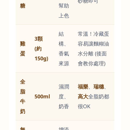
砂糖即可
糖
幫助
上色
結
常溫！冷藏蛋
3顆
雞
構、
容易讓麵糊油
(約
蛋
香氣
水分離 (後面
150g)
來源
會教你處理)
全
濕潤
福樂
、
瑞穗
、
脂
500ml
度、
高大
全脂奶都
牛
奶香
很OK
奶
無
增添