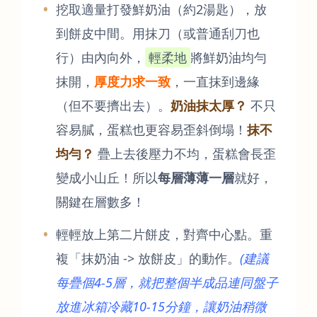
挖取適量打發鮮奶油（約2湯匙），放
到餅皮中間。用抹刀（或普通刮刀也
行）由內向外，
輕柔地
將鮮奶油均勻
抹開，
厚度力求一致
，一直抹到邊緣
（但不要擠出去）。
奶油抹太厚？
不只
容易膩，蛋糕也更容易歪斜倒塌！
抹不
均勻？
疊上去後壓力不均，蛋糕會長歪
變成小山丘！所以
每層薄薄一層
就好，
關鍵在層數多！
輕輕放上第二片餅皮，對齊中心點。重
複「抹奶油 -> 放餅皮」的動作。
(建議
每疊個4-5層，就把整個半成品連同盤子
放進冰箱冷藏10-15分鐘，讓奶油稍微