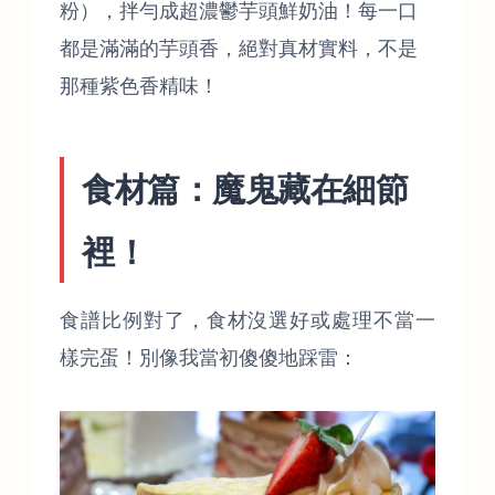
粉），拌勻成超濃鬱芋頭鮮奶油！每一口
都是滿滿的芋頭香，絕對真材實料，不是
那種紫色香精味！
食材篇：魔鬼藏在細節
裡！
食譜比例對了，食材沒選好或處理不當一
樣完蛋！別像我當初傻傻地踩雷：