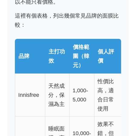
以不能只看價格。
這裡有個表格，列出幾個常見品牌的面膜比
較：
價格範
主打功
個人評
品牌
圍（韓
效
價
元）
性價比
天然成
1,000-
高，適
Innisfree
分，保
5,000
合日常
濕為主
使用
效果不
睡眠面
10,000-
錯，但