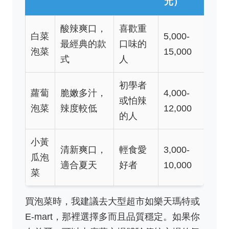
元）
酸辣爽口，
喜歡重
白菜
5,000-
最經典的款
口味的
泡菜
15,000
式
人
初學者
蘿蔔
脆嫩多汁，
4,000-
或怕辣
泡菜
辣度較低
12,000
的人
小黃
清新爽口，
輕食愛
3,000-
瓜泡
適合夏天
好者
10,000
菜
買泡菜時，我建議去大型超市如樂天瑪特或
E-mart，那裡選擇多而且品質穩定。如果你