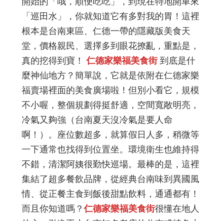
開始的「哦，順便吃吃」，到現在特地開車來
「巡田水」，你就知道它有多對我的胃！這裡
根本是台南東區、仁德一帶的隱藏版美食天
堂，價格親民、選擇多到眼花撩亂，重點是，
真的挖得到寶！
仁德家樂福美食街
到底是什
麼神仙地方？簡單說，它就是依附在仁德家樂
福賣場裡面的美食廣場啦！但別小看它，規模
不小喔，整個規劃得挺舒適，空間寬敞明亮，
冷氣又夠強（台南夏天沒冷氣是要人命
啊！）。座位數超多，就算假日人多，稍微等
一下通常也找得到位置坐。環境衛生也維持得
不錯，清潔阿姨很勤快巡場。最棒的是，這裡
集結了超多餐飲品牌，從經典台南味到異國風
情、從正餐主食到飯後甜點飲料，通通都有！
而且你知道嗎？
仁德家樂福美食街
很懂在地人