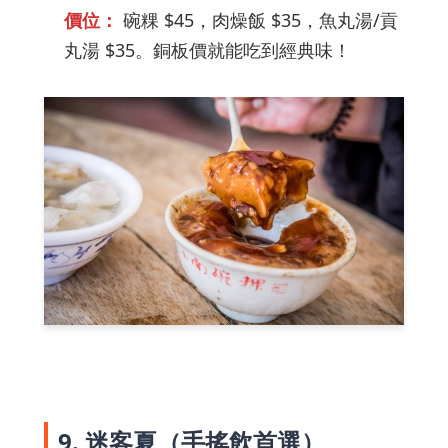
價位：
碗粿 $45，肉燥飯 $35，魚丸湯/貢
丸湯 $35。銅板價就能吃到經典味！
9. 迷客夏（手搖飲首選）