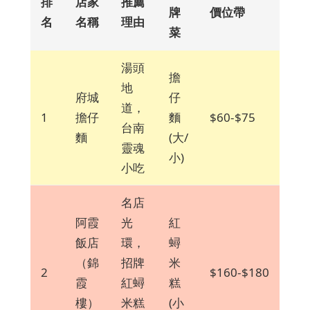
排
店家
推薦
牌
價位帶
名
名稱
理由
菜
湯頭
擔
地
府城
仔
道，
1
擔仔
麵
$60-$75
台南
麵
(大/
靈魂
小)
小吃
名店
阿霞
光
紅
飯店
環，
蟳
（錦
招牌
米
2
$160-$180
霞
紅蟳
糕
樓）
米糕
(小