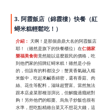
3. 阿霞飯店（錦霞樓）快餐（紅
蟳米糕輕鬆吃！）
介紹：
天啊！是那個鼎鼎大名的阿霞飯店
耶！（雖然是旗下的快餐櫃位）在
仁德家
樂福美食街
竟然能以這麼親民的價格，吃
到他們家的招牌紅蟳米糕！雖然是小份
的，但該有的料都沒少：蟹黃香氣融入糯
米飯中，吃起來鹹香綿密，還有香菇、肉
絲、花生等配料，滋味超豐富。當然無法
跟本店桌菜那種澎湃比，但解饞過癮絕對
夠！另外他們的蝦棗、烏魚子炒飯也很有
水準，想吃點精緻台菜又不想花大錢，這