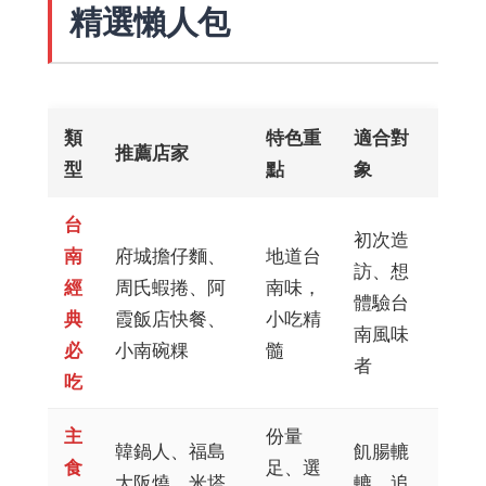
精選懶人包
類
特色重
適合對
推薦店家
型
點
象
台
初次造
南
府城擔仔麵、
地道台
訪、想
經
周氏蝦捲、阿
南味，
體驗台
典
霞飯店快餐、
小吃精
南風味
必
小南碗粿
髓
者
吃
主
份量
韓鍋人、福島
飢腸轆
食
足、選
大阪燒、米塔
轆、追