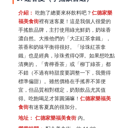
介紹：
吃飽了總要來杯飲料吧？
仁德家樂
福美食街
裡有迷客夏！這是我個人很愛的
手搖飲品牌，主打使用綠光鮮奶，奶味香
濃自然。大推他們的「大正紅茶拿鐵」，
茶香和奶味平衡得很好。「珍珠紅茶拿
鐵」也是經典，珍珠煮得Q彈。如果想吃點
清爽的，「青檸香茶」或「柳丁綠茶」都
不錯（不過有時甜度要調整一下，我覺得
標準偏甜）。雖然價格在手搖界不算便
宜，但品質相對穩定，奶類飲品尤其值
得。吃飽喝足才算圓滿嘛！
仁德家樂福美
食街
有迷客夏真的很加分。
地址：
仁德家樂福美食街
內。