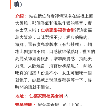
噴）
介紹：
站在櫃位前看師傅現場在鐵板上煎
大阪燒，那個香氣和滋滋作響的聲音，實
在太誘人啦！
仁德家樂福美食街
裡這家福
島大阪燒，口味選擇不少，經典的豬肉、
海鮮，還有廣島燒版本（有加炒麵）。麵
糊比例抓得不錯，口感軟綿帶點Q，裡面的
高麗菜絲給得很多，增加爽脆感，搭配美
乃滋、大阪燒醬、海苔粉和柴魚片，熱熱
吃真的很讚！份量不小，女生可能吃一個
就飽了。缺點就是現做要稍微等一下，趕
時間的話就不適合。
地址：
仁德家樂福美食街
內。
營業時間：
配合美食街，約 11:00 -