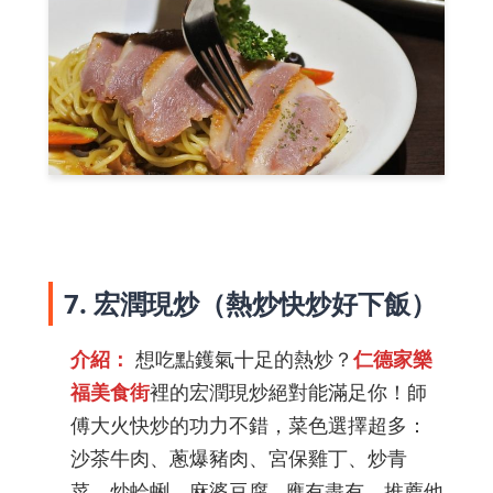
7. 宏潤現炒（熱炒快炒好下飯）
介紹：
想吃點鑊氣十足的熱炒？
仁德家樂
福美食街
裡的宏潤現炒絕對能滿足你！師
傅大火快炒的功力不錯，菜色選擇超多：
沙茶牛肉、蔥爆豬肉、宮保雞丁、炒青
菜、炒蛤蜊、麻婆豆腐...應有盡有。推薦他