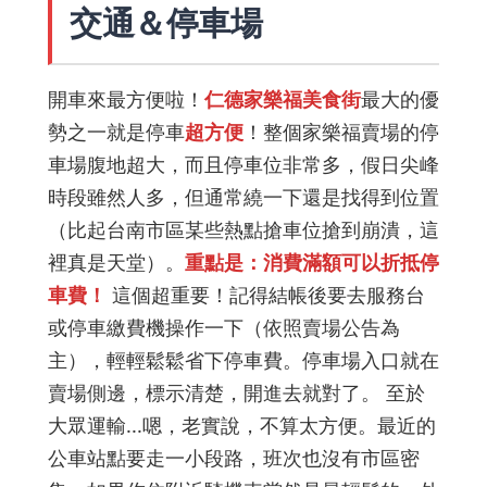
交通＆停車場
開車來最方便啦！
仁德家樂福美食街
最大的優
勢之一就是停車
超方便
！整個家樂福賣場的停
車場腹地超大，而且停車位非常多，假日尖峰
時段雖然人多，但通常繞一下還是找得到位置
（比起台南市區某些熱點搶車位搶到崩潰，這
裡真是天堂）。
重點是：消費滿額可以折抵停
車費！
這個超重要！記得結帳後要去服務台
或停車繳費機操作一下（依照賣場公告為
主），輕輕鬆鬆省下停車費。停車場入口就在
賣場側邊，標示清楚，開進去就對了。 至於
大眾運輸...嗯，老實說，不算太方便。最近的
公車站點要走一小段路，班次也沒有市區密