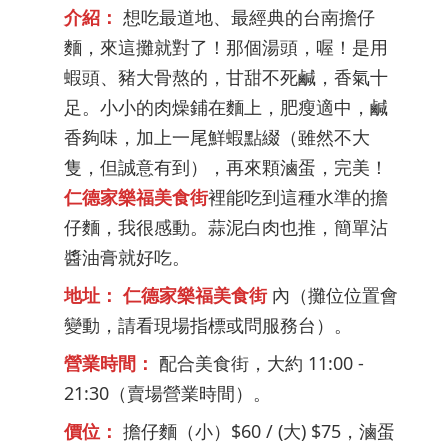
介紹：
想吃最道地、最經典的台南擔仔
麵，來這攤就對了！那個湯頭，喔！是用
蝦頭、豬大骨熬的，甘甜不死鹹，香氣十
足。小小的肉燥鋪在麵上，肥瘦適中，鹹
香夠味，加上一尾鮮蝦點綴（雖然不大
隻，但誠意有到），再來顆滷蛋，完美！
仁德家樂福美食街
裡能吃到這種水準的擔
仔麵，我很感動。蒜泥白肉也推，簡單沾
醬油膏就好吃。
地址：
仁德家樂福美食街
內（攤位位置會
變動，請看現場指標或問服務台）。
營業時間：
配合美食街，大約 11:00 -
21:30（賣場營業時間）。
價位：
擔仔麵（小）$60 / (大) $75，滷蛋