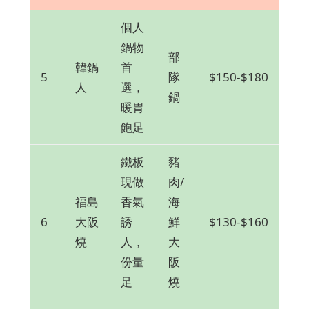
個人
鍋物
部
韓鍋
首
5
隊
$150-$180
人
選，
鍋
暖胃
飽足
鐵板
豬
現做
肉/
福島
香氣
海
6
大阪
誘
鮮
$130-$160
燒
人，
大
份量
阪
足
燒