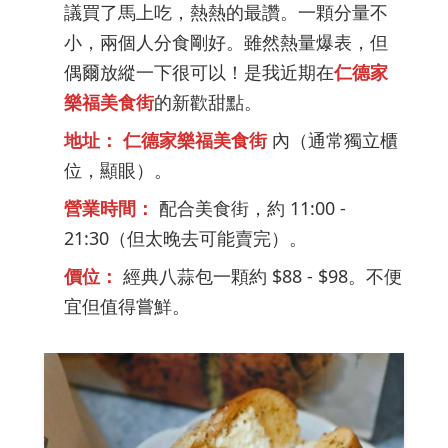
議買了馬上吃，熱熱的最讚。一顆分量不
小，兩個人分食剛好。雖然熱量爆表，但
偶爾放縱一下很可以！是我近期在
仁德家
樂福美食街
的新歡甜點。
地址：
仁德家樂福美食街
內（通常獨立櫃
位，顯眼）。
營業時間：
配合美食街，約 11:00 -
21:30（但太晚去可能賣完）。
價位：
經典八蒜包一顆約 $88 - $98。不便
宜但值得嘗鮮。