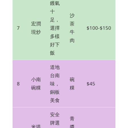
鑊氣
十
沙
足，
宏潤
茶
7
選擇
$100-$150
現炒
牛
多樣
肉
好下
飯
道地
台南
小南
碗
8
味，
$45
碗粿
粿
銅板
美食
安全
青
牌選
米塔
醬