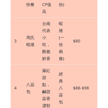
快餐
CP值
份)
高
台南
蝦
代表
捲
周氏
小
(一
3
$80
蝦捲
吃，
份
酥脆
兩
鮮香
條)
爆紅
經
甜
典
八蒜
點，
4
八
$88-$98
包
鹹甜
蒜
蒜香
包
濃郁