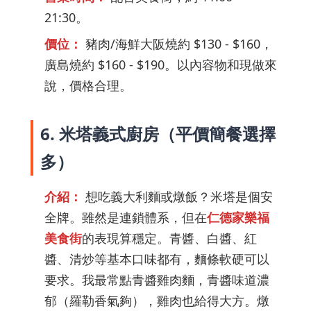
21:30。
價位：
豬肉/海鮮大阪燒約 $130 - $160，
廣島燒約 $160 - $190。以內容物和現做來
說，價格合理。
6. 米塔義式廚房（平價簡餐選擇
多）
介紹：
想吃義大利麵或燉飯？米塔是個安
全牌。雖然是連鎖體系，但在
仁德家樂福
美食街
的表現算穩定。青醬、白醬、紅
醬、清炒等基本口味都有，麵條軟硬可以
要求。我最常點青醬雞肉麵，青醬味道濃
郁（羅勒香氣夠），雞肉也給得大方。燉