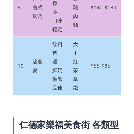
擇
9
義式
雞
$140-$180
多，
廚房
肉
口味
麵
穩定
飲料
大
首
正
迷客
選，
紅
10
$55-$85
夏
鮮奶
茶
類飲
拿
品佳
鐵
仁德家樂福美食街 各類型