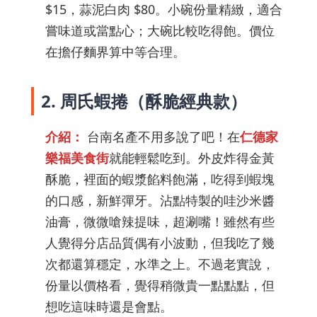
$15，蒜泥白肉 $80。小碗份量精緻，適合
嘗味道或當點心；大碗比較吃得飽。價位
在擔仔麵界算中等合理。
2. 周氏蝦捲（酥脆經典款）
介紹：
台南名產不用多說了吧！在
仁德家
樂福美食街
就能輕鬆吃到。外皮炸得金黃
酥脆，裡面的蝦漿餡料飽滿，吃得到蝦塊
的口感，新鮮彈牙。沾點特製的哇沙米醬
油膏，微微嗆辣提味，超涮嘴！雖然有些
人覺得分店品質偶有小波動，但我吃了幾
次都還算穩定，水準之上。不過老實說，
份量以價格看，覺得稍微貴一點點點，但
想吃這味時還是會點。