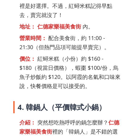
裡是好選擇。不過，紅蟳米糕記得早點
去，賣完就沒了！
地址：
仁德家樂福美食街
內。
營業時間：
配合美食街，約 11:00 -
21:30（但熱門品項可能提早賣完）。
價位：
紅蟳米糕（小份）約 $160 -
$180（視當日價格），蝦棗 $100/份，烏
魚子炒飯約 $120。以阿霞的名氣和口味來
說，快餐價格是可以接受的。
4. 韓鍋人（平價韓式小鍋）
介紹：
突然想吃熱呼呼的鍋怎麼辦？
仁德
家樂福美食街
裡的「韓鍋人」是不錯的選