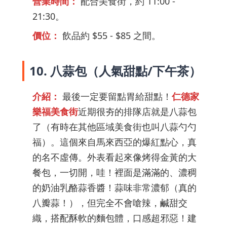
營業時間：
配合美食街，約 11:00 -
21:30。
價位：
飲品約 $55 - $85 之間。
10. 八蒜包（人氣甜點/下午茶）
介紹：
最後一定要留點胃給甜點！
仁德家
樂福美食街
近期很夯的排隊店就是八蒜包
了（有時在其他區域美食街也叫八蒜勺勺
福）。這個來自馬來西亞的爆紅點心，真
的名不虛傳。外表看起來像烤得金黃的大
餐包，一切開，哇！裡面是滿滿的、濃稠
的奶油乳酪蒜香醬！蒜味非常濃郁（真的
八瓣蒜！），但完全不會嗆辣，鹹甜交
織，搭配酥軟的麵包體，口感超邪惡！建