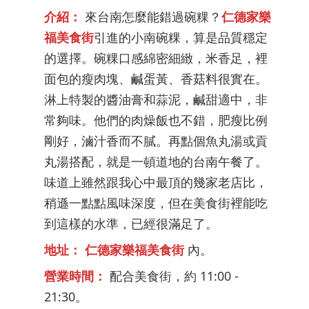
介紹：
來台南怎麼能錯過碗粿？
仁德家樂
福美食街
引進的小南碗粿，算是品質穩定
的選擇。碗粿口感綿密細緻，米香足，裡
面包的瘦肉塊、鹹蛋黃、香菇料很實在。
淋上特製的醬油膏和蒜泥，鹹甜適中，非
常夠味。他們的肉燥飯也不錯，肥瘦比例
剛好，滷汁香而不膩。再點個魚丸湯或貢
丸湯搭配，就是一頓道地的台南午餐了。
味道上雖然跟我心中最頂的幾家老店比，
稍遜一點點風味深度，但在美食街裡能吃
到這樣的水準，已經很滿足了。
地址：
仁德家樂福美食街
內。
營業時間：
配合美食街，約 11:00 -
21:30。