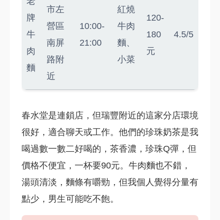
老
市左
紅燒
牌
120-
營區
10:00-
牛肉
牛
180
4.5/5
南屏
21:00
麵、
肉
元
路附
小菜
麵
近
春水堂是連鎖店，但瑞豐附近的這家分店環境
很好，適合聊天或工作。他們的珍珠奶茶是我
喝過數一數二好喝的，茶香濃，珍珠Q彈，但
價格不便宜，一杯要90元。牛肉麵也不錯，
湯頭清淡，麵條有嚼勁，但我個人覺得分量有
點少，男生可能吃不飽。