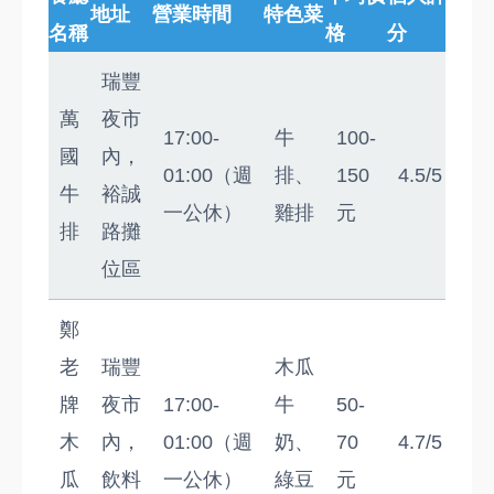
地址
營業時間
特色菜
名稱
格
分
瑞豐
萬
夜市
17:00-
牛
100-
國
內，
01:00（週
排、
150
4.5/5
牛
裕誠
一公休）
雞排
元
排
路攤
位區
鄭
老
瑞豐
木瓜
牌
夜市
17:00-
牛
50-
木
內，
01:00（週
奶、
70
4.7/5
瓜
飲料
一公休）
綠豆
元