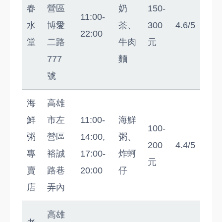
春
營區
奶
150-
11:00-
水
博愛
茶、
300
4.6/5
22:00
堂
二路
牛肉
元
777
麵
號
海
高雄
鮮
市左
11:00-
海鮮
100-
粥
營區
14:00,
粥、
200
4.4/5
專
裕誠
17:00-
炸蚵
元
賣
路巷
20:00
仔
店
弄內
高雄