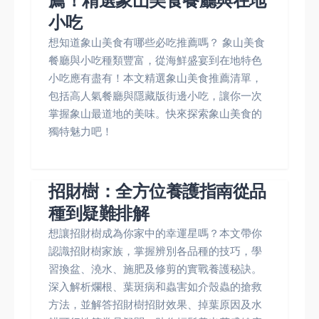
薦！精選象山美食餐廳與在地
小吃
想知道象山美食有哪些必吃推薦嗎？ 象山美食
餐廳與小吃種類豐富，從海鮮盛宴到在地特色
小吃應有盡有！本文精選象山美食推薦清單，
包括高人氣餐廳與隱藏版街邊小吃，讓你一次
掌握象山最道地的美味。快來探索象山美食的
獨特魅力吧！
招財樹：全方位養護指南從品
種到疑難排解
想讓招財樹成為你家中的幸運星嗎？本文帶你
認識招財樹家族，掌握辨別各品種的技巧，學
習換盆、澆水、施肥及修剪的實戰養護秘訣。
深入解析爛根、葉斑病和蟲害如介殼蟲的搶救
方法，並解答招財樹招財效果、掉葉原因及水