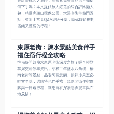
在計畫桃園之旅時，想探索免費景點卻不知從
何下手嗎？本文提供旅人嚴選的綜合評比懶人
包，精選虎頭山環保公園、大溪老街等熱門景
點，並附上常見Q&A經驗分享，助你輕鬆規劃
省錢又豐富的行程！
東原老街：鹽水景點美食伴手
禮住宿行程全攻略
準備好開啟鹽水東原老街深度之旅了嗎？輕鬆
掌握交通停車資訊，穿梭百年鹽水八角樓、橋
南老街等景點，品嚐阿桐意麵、銀鋒冰果室必
吃古早味，選購特色伴手禮，規劃老街住宿歇
腳與一日遊行程，讓您自在探索巷弄驚喜與在
地風情！