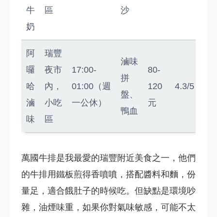
牛
區
沙
奶
阿
瑞豐
滷味
囉
夜市
17:00-
80-
拼
哈
內，
01:00（週
120
4.3/5
盤、
滷
小吃
一公休）
元
鴨血
味
區
萬國牛排是我最愛的瑞豐附近美食之一，他們
的牛排用鐵板煎得香噴噴，搭配醬料和麵，份
量足，適合餓肚子的時候吃。但缺點是環境吵
雜，油煙味重，如果你對氣味敏感，可能不太