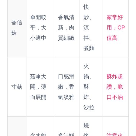
快
傘開較
香氣清
炒、
家常好
香信
平，大
新，肉
涼
用，CP
菇
小適中
質細緻
拌、
值高
煮麵
火
菇傘大
口感滑
鍋、
酥炸超
寸菇
開，薄
嫩，香
酥
讚，脆
而展開
氣淡雅
炸、
口不油
沙拉
燒
含水飽
多汁鮮
烤、
注意火