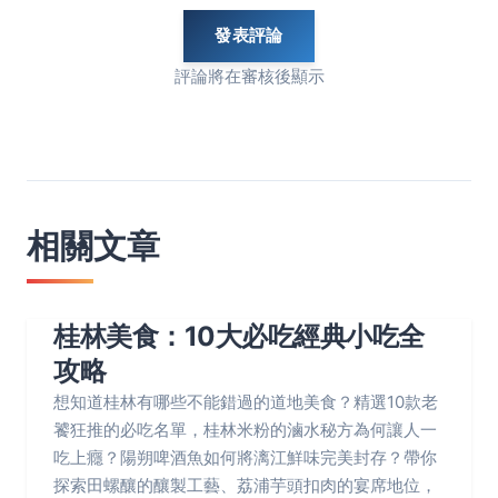
發表評論
評論將在審核後顯示
相關文章
‌桂林美食：10大必吃經典小吃全
攻略
‌想知道桂林有哪些不能錯過的道地美食？精選10款老
饕狂推的必吃名單，桂林米粉的滷水秘方為何讓人一
吃上癮？陽朔啤酒魚如何將漓江鮮味完美封存？帶你
探索田螺釀的釀製工藝、荔浦芋頭扣肉的宴席地位，