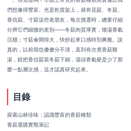
們想像得豐富。光是乾貨架上，就有花菇、冬菇、
香信菇、寸菇這些老朋友，每次挑選時，總要仔細
分辨它們細微的差別——冬菇肉質厚實，燉湯香氣
沉穩；寸菇傘開得大，快炒起來口感特別爽脆。說
真的，以前我也傻傻分不清，直到有次煮香菇雞
湯，錯把香信菇當冬菇下鍋，湯頭香氣硬是少了那
麼一點層次感，這才認真研究起來。
目錄
探索山林珍味：認識豐富的香菇種類
香菇選購實戰筆記