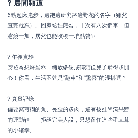
? 晨間頻道
6點起床跑步，邊跑邊研究路邊野花的名字（雖然
查完就忘）。回家給娃煎蛋，十次有八次翻車，但
濾鏡一加，居然也能收穫一堆點贊✨
? 午後實驗
突發奇想烤蛋糕，糖放多硬成磚頭但兒子啃得超開
心！你看，生活不就是“翻車”和“驚喜”的混搭嗎？
? 真實記錄
偏要寫煎糊的魚、長歪的多肉，還有被娃塗滿果醬
的運動鞋——拒絕完美人設，只想留住這些毛茸茸
的小確幸。