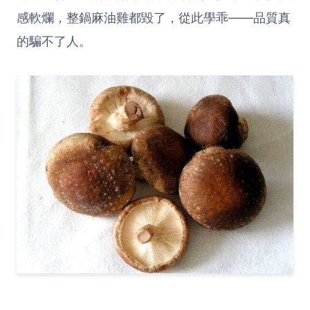
感軟爛，整鍋麻油雞都毀了，從此學乖——品質真
的騙不了人。