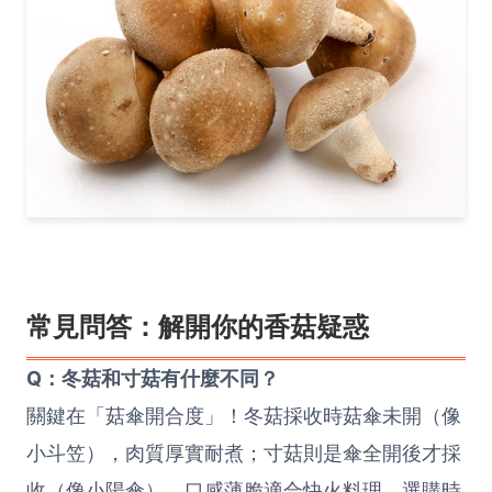
常見問答：解開你的香菇疑惑
Q：冬菇和寸菇有什麼不同？
關鍵在「菇傘開合度」！冬菇採收時菇傘未開（像
小斗笠），肉質厚實耐煮；寸菇則是傘全開後才採
收（像小陽傘），口感薄脆適合快火料理。選購時