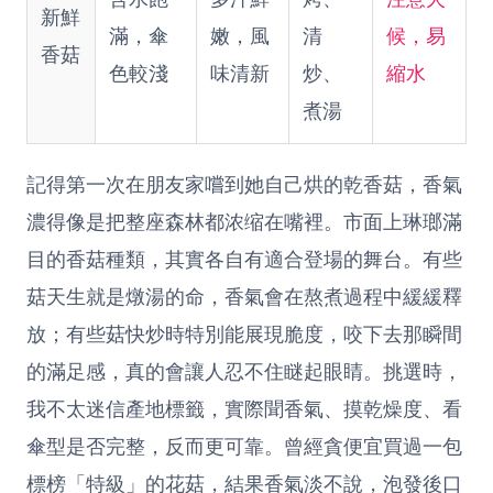
新鮮
滿，傘
嫩，風
清
候，易
香菇
色較淺
味清新
炒、
縮水
煮湯
記得第一次在朋友家嚐到她自己烘的乾香菇，香氣
濃得像是把整座森林都浓缩在嘴裡。市面上琳瑯滿
目的香菇種類，其實各自有適合登場的舞台。有些
菇天生就是燉湯的命，香氣會在熬煮過程中緩緩釋
放；有些菇快炒時特別能展現脆度，咬下去那瞬間
的滿足感，真的會讓人忍不住瞇起眼睛。挑選時，
我不太迷信產地標籤，實際聞香氣、摸乾燥度、看
傘型是否完整，反而更可靠。曾經貪便宜買過一包
標榜「特級」的花菇，結果香氣淡不說，泡發後口