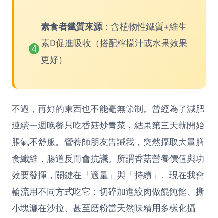
素食者鐵質來源
：含植物性鐵質+維生
素D促進吸收（搭配檸檬汁或水果效果
4
更好）
不過，再好的東西也不能毫無節制。曾經為了減肥
連續一週晚餐只吃香菇炒青菜，結果第三天就開始
脹氣不舒服。營養師朋友告誡我，突然攝取大量膳
食纖維，腸道反而會抗議。所謂香菇營養價值與功
效要發揮，關鍵在「適量」與「持續」。現在我會
輪流用不同方式吃它：切碎加進絞肉做餛飩餡、撕
小塊灑在沙拉、甚至磨粉當天然味精用多樣化攝