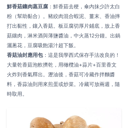
鮮香菇鑲肉蒸豆腐
：鮮香菇去梗，傘內抹少許太白
粉（幫助黏合）。豬絞肉混合蝦泥、薑末、香油摔
打出黏性，鑲入香菇。板豆腐切厚片鋪底，放上香
菇鑲肉，淋米酒與薄鹽醬油，中火蒸12分鐘。出鍋
灑蔥花，豆腐吸飽湯汁超下飯。
香菇油封應用包
：這是我學西式保存手法改良的！
大量乾香菇泡軟擠乾，用橄欖油+蒜片+百里香文
火炸到香氣釋出。瀝油後，香菇可冷藏作拌麵醬
料，香蒜油則用來煎蛋或炒菜。冷藏可放兩週，隨
時取用。