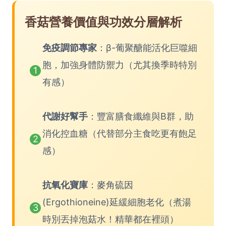
香菇營養價值與功效分層解析
免疫調節專家
：β-葡聚醣能活化巨噬細
胞，加強身體防禦力（尤其換季時特別
1
有感）
代謝好幫手
：豐富膳食纖維與B群，助
消化控血糖（代替部分主食吃更有飽足
2
感）
抗氧化寶庫
：麥角硫因
(Ergothioneine)延緩細胞老化（煮湯
3
時別丟掉泡菇水！精華都在裡頭）