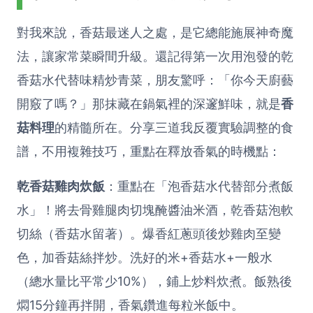
對我來說，香菇最迷人之處，是它總能施展神奇魔
法，讓家常菜瞬間升級。還記得第一次用泡發的乾
香菇水代替味精炒青菜，朋友驚呼：「你今天廚藝
開竅了嗎？」那抹藏在鍋氣裡的深邃鮮味，就是
香
菇料理
的精髓所在。分享三道我反覆實驗調整的食
譜，不用複雜技巧，重點在釋放香氣的時機點：
乾香菇雞肉炊飯
：重點在「泡香菇水代替部分煮飯
水」！將去骨雞腿肉切塊醃醬油米酒，乾香菇泡軟
切絲（香菇水留著）。爆香紅蔥頭後炒雞肉至變
色，加香菇絲拌炒。洗好的米+香菇水+一般水
（總水量比平常少10%），鋪上炒料炊煮。飯熟後
燜15分鐘再拌開，香氣鑽進每粒米飯中。