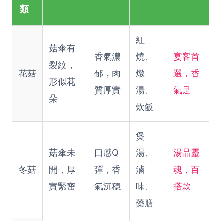
類
紅
菇傘有
香氣濃
燒、
宴客首
裂紋，
花菇
郁，肉
燉
選，香
形似花
質厚實
湯、
氣足
朵
炊飯
煲
菇傘未
口感Q
湯、
湯品靈
冬菇
開，厚
彈，香
滷
魂，百
實緊密
氣沉穩
味、
搭款
藥膳