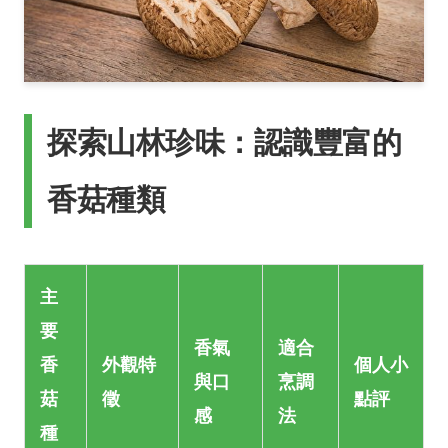
探索山林珍味：認識豐富的
香菇種類
主
要
香氣
適合
香
外觀特
個人小
與口
烹調
菇
徵
點評
感
法
種