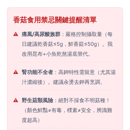
香菇食用禁忌關鍵提醒清單
⚠️
痛風/高尿酸族群
：嚴格控制攝取量（每
日建議乾香菇≤5g，鮮香菇≤50g）。我
改用昆布+小魚乾熬湯底替代。
⚠️
腎功能不全者
：高鉀特性需留意（尤其湯
汁濃縮後）。建議汆燙去鉀再烹調。
⚠️
野生菇類風險
：絕對不採食不明菇種！
（顏色鮮豔≠有毒，樸素≠安全，辨識難
度超高）