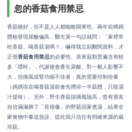
忽的香菇食用禁忌
香菇雖好，但不是人人都能敞開來吃。兩年前媽媽
體檢發現尿酸偏高，醫生第一句話就問：「家裡常
吃香菇、喝香菇湯嗎？」嚇得我立刻翻閱資料，才
正視
香菇食用禁忌
的必要性。原來菇類普遍含有較
多「嘌呤」，代謝後會產生尿酸。對一般人影響不
大，但痛風或腎功能不佳者，真的需要控制份量
（媽媽現在喝香菇湯前會先撈掉一半菇體，只取湯
汁提味）。另外，野生香菇採摘風險高，曾有朋友
自信滿滿摘了「長很像」的野菇回家煮湯，結果全
家食物中毒送急診。從此我只信任有明確來源的栽
培菇。