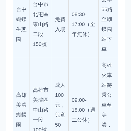
台中市
台中
55路
北屯區
08:30-
蝴蝶
免費
至蝴
東山路
17:00（全
生態
入場
蝶園
二段
年無休）
園
站下
150號
車
高雄
火車
成人
站轉
高雄市
高雄
100
乘公
美濃區
09:00-
美濃
元，
車至
中山路
18:00（週
蝴蝶
兒童
美
一段
二公休）
園
50
濃，
100號