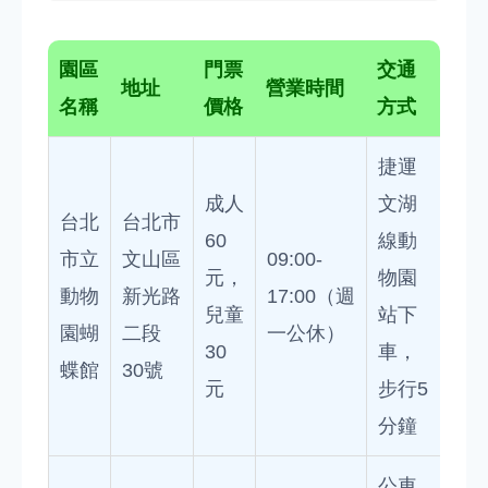
園區
門票
交通
地址
營業時間
名稱
價格
方式
捷運
成人
文湖
台北
台北市
60
線動
市立
文山區
09:00-
元，
物園
動物
新光路
17:00（週
兒童
站下
園蝴
二段
一公休）
30
車，
蝶館
30號
元
步行5
分鐘
公車