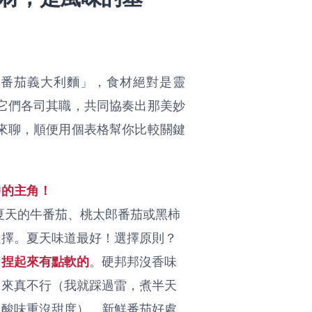
「番茄義大利麵」，食材絕對是靈
它們各司其職，共同協奏出那美妙
來聊，順便用個表格幫你比較關鍵
中的主角！
夏天的牛番茄、桃太郎番茄或黑柿
選擇。夏天味道最好！選擇原則？
、捏起來有點軟的
。硬邦邦沒香味
出來真不行（我就踩過雷，煮半天
，酸味重沒甜度）。新鮮番茄好處