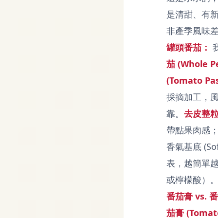
是清甜、有
非產季風味
罐頭番茄：
茄 (Whole P
(Tomato Pa
採摘加工，
靠。
去皮整
帶點果肉感
香氣基底 (So
表，越簡單
或檸檬酸）
番茄膏 vs.
茄膏 (Tomato