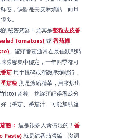
新鮮感，缺點是去皮麻煩點，而且
差很多。
我的秘密武器！尤其是
整粒去皮番
eeled Tomatoes)
或
番茄糊
ste)
。罐頭番茄通常在最佳狀態時
風味濃鬱集中穩定，一年四季都可
粒番茄
用手捏碎或稍微壓爛就行，
；
番茄糊
則是濃縮精華，用來炒出
ffritto) 超棒。挑罐頭記得看成分
越好（番茄、番茄汁、可能加點鹽
。
 番茄醬：
這是很多人會搞混的！
番
 Paste)
就是純番茄濃縮，沒調