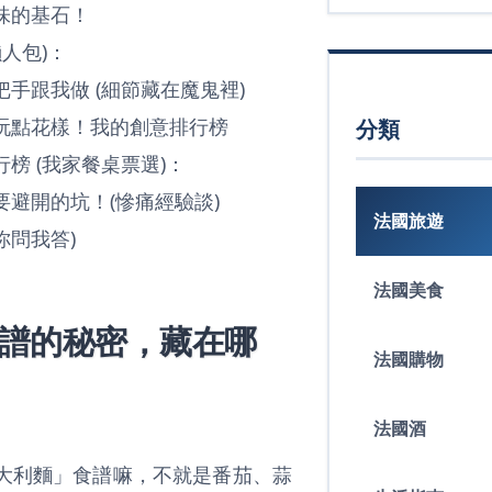
味的基石！
人包)：
手跟我做 (細節藏在魔鬼裡)
玩點花樣！我的創意排行榜
分類
榜 (我家餐桌票選)：
避開的坑！(慘痛經驗談)
法國旅遊
你問我答)
法國美食
譜的秘密，藏在哪
法國購物
法國酒
大利麵」食譜嘛，不就是番茄、蒜