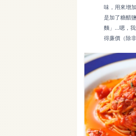
味，用來增
是加了糖醋
麵」...嗯
得廉價（除