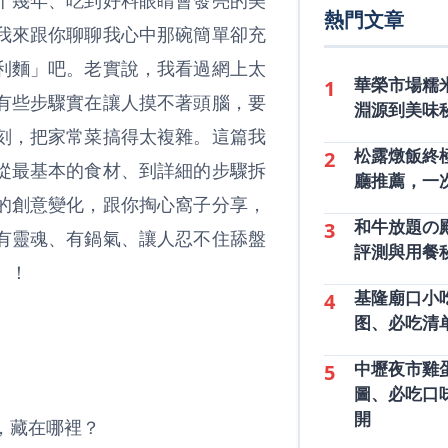
十幾年、吃到好料眼睛會發亮的美
熱門文章
我來跟你聊聊我心中那碗簡單卻充
利麵」吧。老實說，我看過網上太
華榮市場糯
1
有些步驟實在讓人摸不著頭腦，要
淵源到美味
刻，把家常菜搞得太複雜。這篇我
松露燉飯終
2
從最基本的食材、到詳細的步驟拆
廳推薦，一
的創意變化，跟你掏心窩子分享，
和牛放題の
3
有靈魂、有鍋氣、讓人忍不住舔盤
評測與用餐
」！
基隆廟口小
4
图、必吃清
中壢夜市雞
5
圖、必吃口
開
，藏在哪裡？