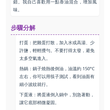
錯。我自己喜歡用一點香油混合，增加風
味。
步驟分解
打蛋：把雞蛋打散，加入水或高湯、少
許鹽，輕輕攪勻。不要打得太發，避免
太多空氣進入。
熱鍋：鍋子燒熱後倒油，油溫約 150°C
左右，你可以用筷子測試，看到油面有
細小波紋就行。
下蛋液：將蛋液倒入鍋中，別急著動，
讓它底部稍微凝固。