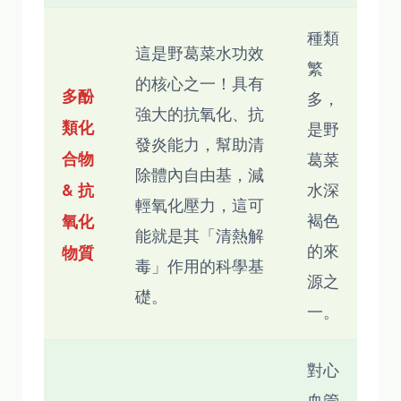
種類
這是野葛菜水功效
繁
的核心之一！具有
多酚
多，
強大的抗氧化、抗
類化
是野
發炎能力，幫助清
合物
葛菜
除體內自由基，減
水深
& 抗
輕氧化壓力，這可
褐色
氧化
能就是其「清熱解
的來
物質
毒」作用的科學基
源之
礎。
一。
對心
血管