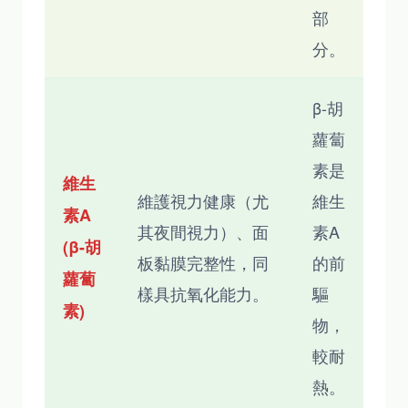
部
分。
β-胡
蘿蔔
素是
維生
維護視力健康（尤
維生
素A
其夜間視力）、面
素A
(β-胡
板黏膜完整性，同
的前
蘿蔔
樣具抗氧化能力。
驅
素)
物，
較耐
熱。