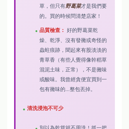
草，但只有
才是我們要
野葛菜
的。買的時候問清楚店家！
好的野葛菜乾
品質檢查：
燥、乾淨、沒有發黴或奇怪的
蟲蛀痕跡，聞起來有股淡淡的
青草香（有些人覺得像幹稻草
混泥土味，正常），不是黴味
或酸味。我曾經貪便宜買到一
包有黴味的...整包丟掉。
清洗浸泡不可少
別以為乾貨就不用洗！抓一把