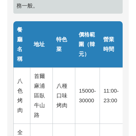
務一般。
餐
價格範
廳
特色
營業
地址
圍（韓
名
菜
時間
元）
稱
首爾
八
麻浦
八種
色
15000-
11:00-
區臥
口味
烤
30000
23:00
牛山
烤肉
肉
路
全