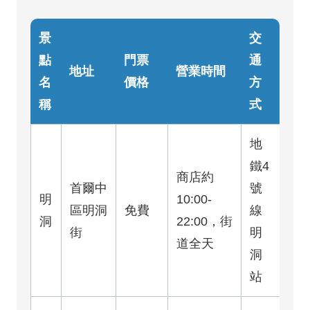
景
交
點
門票
通
地址
營業時間
名
價格
方
稱
式
地
鐵4
商店約
首爾中
號
明
10:00-
區明洞
免費
線
洞
22:00，街
街
明
道全天
洞
站