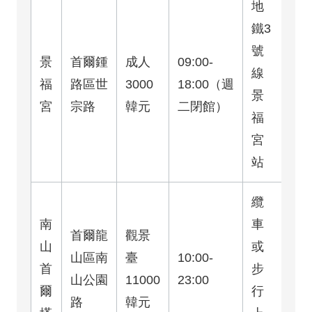
地
鐵3
號
景
首爾鍾
成人
09:00-
線
福
路區世
3000
18:00（週
景
宮
宗路
韓元
二閉館）
福
宮
站
纜
南
車
首爾龍
觀景
山
或
山區南
臺
10:00-
首
步
山公園
11000
23:00
爾
行
路
韓元