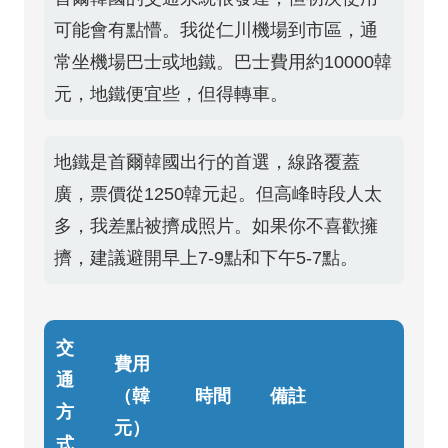
可能會有點懵。我從仁川機場到市區，通
常坐機場巴士或地鐵。巴士費用約10000韓
元，地鐵便宜些，但得轉車。
地鐵是首爾韓國出行的首選，線路覆蓋
廣，票價從1250韓元起。但高峰時段人太
多，我差點被擠成照片。如果你不喜歡擁
擠，建議避開早上7-9點和下午5-7點。
交
費用
通
（韓
時間
備註
方
元）
式