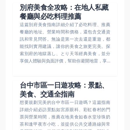
別府美食全攻略：在地人私藏
餐廳與必吃料理推薦
這篇別府美食指南詳細介紹了必吃料理、推薦
餐廳的地址、營業時間和價格，還包含交通資
訊和常見問答。無論是第一次去還是重遊，都
能找到實用建議，讓你的美食之旅更完美。探
索別府的地獄蒸し、とり天等經典美食，並分
享個人體驗與負面評價，幫助你避開地雷，享...
台中市區一日遊攻略：景點、
美食、交通全指南
想要規劃完美的台中市區一日遊嗎？這篇指南
詳細介紹必訪景點如宮原眼科、彩虹眷村的門
票與營業時間，推薦在地美食如春水堂珍珠奶
茶和逢甲夜市小吃，並提供公共交通路線與常