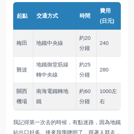
費用
起點
交通方式
時間
(日元)
約20
梅田
地鐵中央線
240
分鐘
地鐵御堂筋線
約25
難波
280
轉中央線
分鐘
關西
南海電鐵轉地
約60
1000左
機場
鐵
分鐘
右
我記得第一次去的時候，有點迷路，因為地鐵
站出口好多。後來我學聰明了，跟著人群走，