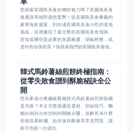
單
想探索富國島美食的獨特魅力嗎？富國島美食
推薦清單絕對讓您驚艷！從富國島美食餐廳的
豪華海鮮盛宴，到街邊富國島美食小吃的道地
風味，這裡囊括了最完整的富國島美食指南。
想知道哪些是必嘗的魚露蘸醬、胡椒螃蟹，或
是特色珍珠奶茶？快跟著我們的富國島美食地...
韓式馬鈴薯絲煎餅終極指南：
從零失敗食譜到酥脆秘訣全公
開
想在家做出餐廳級酥脆韓式馬鈴薯絲煎餅卻總
是失敗？本文完整揭露從選材、切絲技巧、麵
糊比例到火候控制的關鍵步驟，並解答為什麼
煎餅容易軟爛、如何保持酥脆等常見問題，讓
新手也能一次成功。