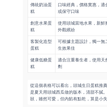
傳統奶油蛋
口味經典，價格實惠，適
糕
或保守口味
創意水果蛋
使用頭城當地水果，新鮮
糕
外觀繽紛
客製化造型
可根據主題設計，獨一無
蛋糕
生效果佳
健康低糖蛋
適合注重養生者，使用天
糕
劑
從這個表格可以看出，頭城生日蛋糕推
是夏天用頭城西瓜做的版本，清甜不膩
狀，雖然可愛，但內餡有點乾，算是小