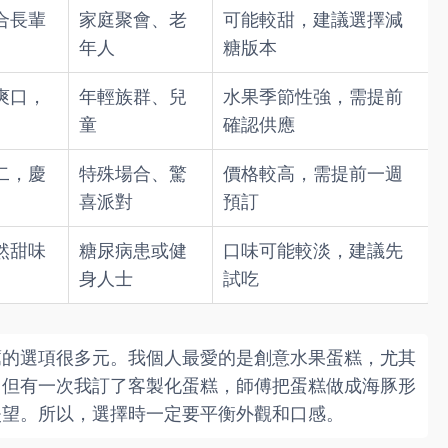
合長輩
家庭聚會、老
可能較甜，建議選擇減
年人
糖版本
爽口，
年輕族群、兒
水果季節性強，需提前
童
確認供應
二，慶
特殊場合、驚
價格較高，需提前一週
喜派對
預訂
然甜味
糖尿病患或健
口味可能較淡，建議先
身人士
試吃
薦的選項很多元。我個人最愛的是創意水果蛋糕，尤其
。但有一次我訂了客製化蛋糕，師傅把蛋糕做成海豚形
失望。所以，選擇時一定要平衡外觀和口感。