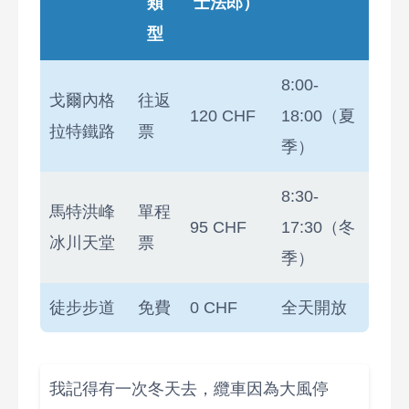
類
士法郎）
型
8:00-
戈爾內格
往返
120 CHF
18:00（夏
拉特鐵路
票
季）
8:30-
馬特洪峰
單程
95 CHF
17:30（冬
冰川天堂
票
季）
徒步步道
免費
0 CHF
全天開放
我記得有一次冬天去，纜車因為大風停