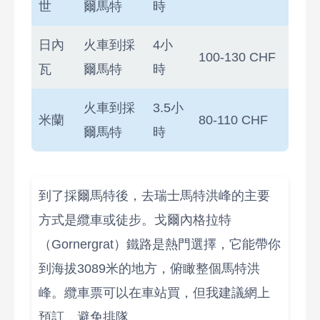
世
爾馬特
時
日內
火車到採
4小
100-130 CHF
瓦
爾馬特
時
火車到採
3.5小
米蘭
80-110 CHF
爾馬特
時
到了採爾馬特後，去瑞士馬特洪峰的主要
方式是纜車或徒步。戈爾內格拉特
（Gornergrat）鐵路是熱門選擇，它能帶你
到海拔3089米的地方，俯瞰整個馬特洪
峰。纜車票可以在車站買，但我建議網上
預訂，避免排隊。