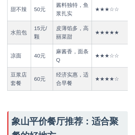
酱料独特，鱼
甜不辣
50元
★★★☆☆
浆扎实
15元/
皮薄馅多，高
水煎包
★★★★★
颗
丽菜甜
麻酱香，面条
凉面
40元
★★★☆☆
Q
豆浆店
经济实惠，适
60元
★★★★☆
套餐
合早餐
象山平价餐厅推荐：适合聚