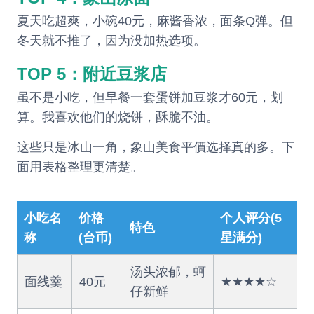
夏天吃超爽，小碗40元，麻酱香浓，面条Q弹。但
冬天就不推了，因为没加热选项。
TOP 5：附近豆浆店
虽不是小吃，但早餐一套蛋饼加豆浆才60元，划
算。我喜欢他们的烧饼，酥脆不油。
这些只是冰山一角，象山美食平價选择真的多。下
面用表格整理更清楚。
小吃名
价格
个人评分(5
特色
称
(台币)
星满分)
汤头浓郁，蚵
面线羹
40元
★★★★☆
仔新鲜