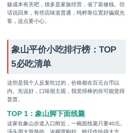
贩成本有关吧，很多是家族经营，省了装修钱。但
话说回来，有些店味道普通，纯粹靠位置好骗观光
客，这点要小心。
象山平价小吃排行榜：TOP
5必吃清单
这些是我个人反复吃过的，价格都在百元台币以
内。先说好，口味很主观，我觉得棒的你可能觉得
普普。
TOP 1：象山脚下面线羹
这家在象山步道入口附近，一碗面线羹只要40元。
汤头用大骨熬的，浓稠度刚好，蚵仔也给得大方。