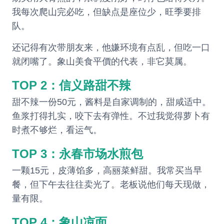
我每次爬山完必吃，但缺点是座位少，旺季要排
队。
还记得有次带朋友来，他嫌环境有点乱，但吃一口
就闭嘴了。象山美食平價的代表，非它莫属。
TOP 2：信义路甜不辣
甜不辣一份50元，酱料是自家调制的，甜咸适中。
鱼浆打得扎实，咬下去有弹性。不过我觉得萝卜有
时煮不够烂，看运气。
TOP 3：永春市场水煎包
一颗15元，皮薄馅多，高丽菜鲜甜。我常买当早
餐，但下午去往往卖光了。老板说他们每天现做，
量有限。
TOP 4：象山凉面