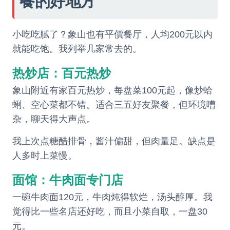
餐的好地方
小吃吃腻了？象山也有平價餐厅，人均200元以内
就能吃饱。我列举几家常去的。
热炒店：百元热炒
象山附近有家百元热炒，每盘菜100元起，像炒蛤
蜊、空心菜都不错。适合三五好友聚餐，但环境嘈
杂，聊天得大声点。
我上次点糖醋排骨，酱汁偏甜，但肉量足。缺点是
人多时上菜慢。
面馆：牛肉面专门店
一碗牛肉面120元，牛肉炖得软烂，汤头醇厚。我
觉得比一些名店还好吃，而且小菜自取，一盘30
元。