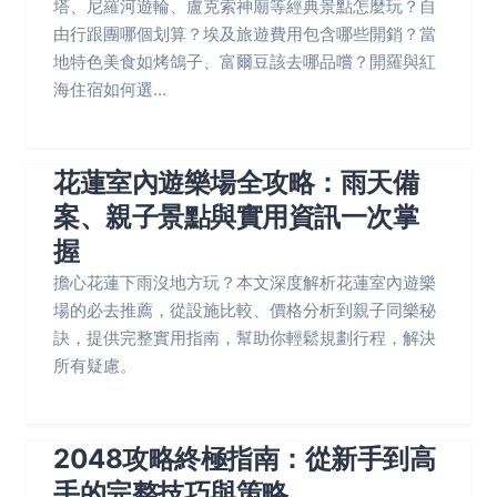
塔、尼羅河遊輪、盧克索神廟等經典景點怎麼玩？自
由行跟團哪個划算？埃及旅遊費用包含哪些開銷？當
地特色美食如烤鴿子、富爾豆該去哪品嚐？開羅與紅
海住宿如何選...
花蓮室內遊樂場全攻略：雨天備
案、親子景點與實用資訊一次掌
握
擔心花蓮下雨沒地方玩？本文深度解析花蓮室內遊樂
場的必去推薦，從設施比較、價格分析到親子同樂秘
訣，提供完整實用指南，幫助你輕鬆規劃行程，解決
所有疑慮。
2048攻略終極指南：從新手到高
手的完整技巧與策略