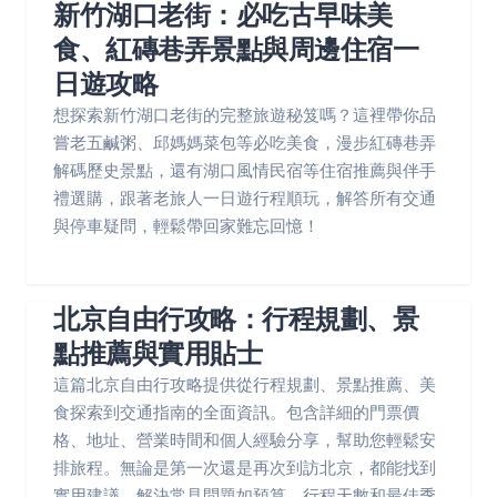
新竹湖口老街：必吃古早味美
食、紅磚巷弄景點與周邊住宿一
日遊攻略
想探索新竹湖口老街的完整旅遊秘笈嗎？這裡帶你品
嘗老五鹹粥、邱媽媽菜包等必吃美食，漫步紅磚巷弄
解碼歷史景點，還有湖口風情民宿等住宿推薦與伴手
禮選購，跟著老旅人一日遊行程順玩，解答所有交通
與停車疑問，輕鬆帶回家難忘回憶！
北京自由行攻略：行程規劃、景
點推薦與實用貼士
這篇北京自由行攻略提供從行程規劃、景點推薦、美
食探索到交通指南的全面資訊。包含詳細的門票價
格、地址、營業時間和個人經驗分享，幫助您輕鬆安
排旅程。無論是第一次還是再次到訪北京，都能找到
實用建議，解決常見問題如預算、行程天數和最佳季