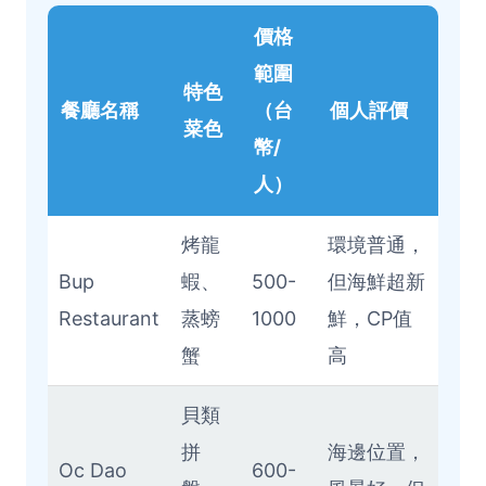
價格
範圍
特色
餐廳名稱
（台
個人評價
菜色
幣/
人）
烤龍
環境普通，
Bup
蝦、
500-
但海鮮超新
Restaurant
蒸螃
1000
鮮，CP值
蟹
高
貝類
拼
海邊位置，
Oc Dao
600-