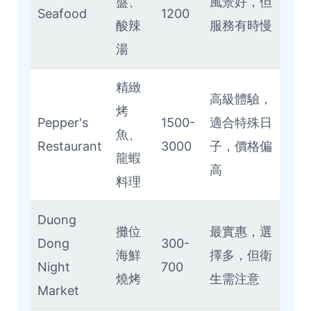
盤、
風景好，但
Seafood
1200
酸辣
服務有時慢
湯
精緻
高級體驗，
烤
Pepper's
1500-
適合特殊日
魚、
Restaurant
3000
子，價格偏
龍蝦
高
料理
Duong
攤位
最實惠，選
Dong
300-
海鮮
擇多，但衛
Night
700
燒烤
生需注意
Market