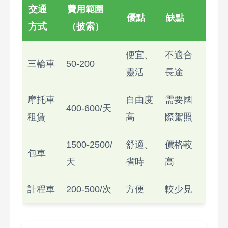
交通
費用範圍
優點
缺點
方式
（披索）
便宜、
不適合
三輪車
50-200
靈活
長途
摩托車
自由度
需要國
400-600/天
租賃
高
際駕照
1500-2500/
舒適、
價格較
包車
天
省時
高
計程車
200-500/次
方便
較少見