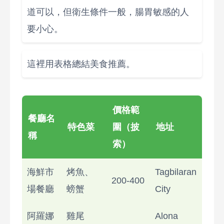
道可以，但衛生條件一般，腸胃敏感的人
要小心。
這裡用表格總結美食推薦。
價格範
餐廳名
特色菜
圍（披
地址
稱
索）
海鮮市
烤魚、
Tagbilaran
200-400
場餐廳
螃蟹
City
阿羅娜
雞尾
Alona