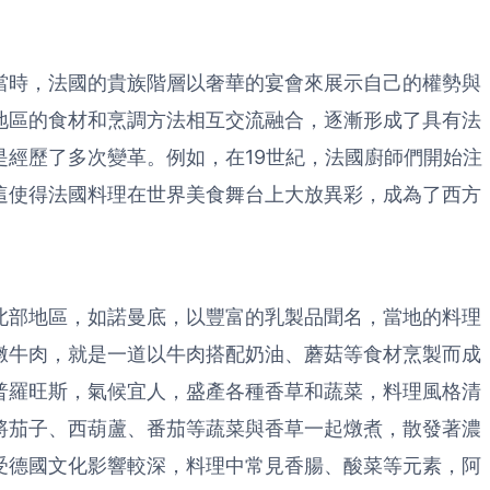
當時，法國的貴族階層以奢華的宴會來展示自己的權勢與
地區的食材和烹調方法相互交流融合，逐漸形成了具有法
是經歷了多次變革。例如，在19世紀，法國廚師們開始注
這使得法國料理在世界美食舞台上大放異彩，成為了西方
北部地區，如諾曼底，以豐富的乳製品聞名，當地的料理
燉牛肉，就是一道以牛肉搭配奶油、蘑菇等食材烹製而成
普羅旺斯，氣候宜人，盛產各種香草和蔬菜，料理風格清
將茄子、西葫蘆、番茄等蔬菜與香草一起燉煮，散發著濃
受德國文化影響較深，料理中常見香腸、酸菜等元素，阿