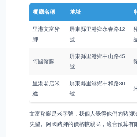
餐廳名稱
地址
里港文富豬
屏東縣里港鄉永春路12
腳
號
屏東縣里港鄉中山路45
阿國豬腳
號
里港老店米
屏東縣里港鄉中和路30
糕
號
文富豬腳是老字號，我個人覺得他們的豬腳
失望。阿國豬腳的價格較親民，適合預算有