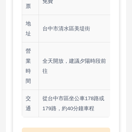
免費
票
地
台中市清水區美堤街
址
營
業
全天開放，建議夕陽時段前
時
往
間
交
從台中市區坐公車178路或
通
179路，約40分鐘車程