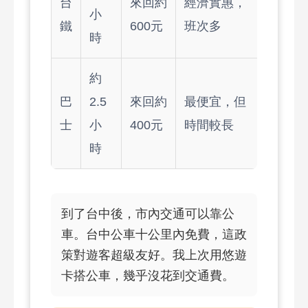
台
來回約
經濟實惠，
小
鐵
600元
班次多
時
約
巴
2.5
來回約
最便宜，但
士
小
400元
時間較長
時
到了台中後，市內交通可以靠公
車。台中公車十公里內免費，這政
策對遊客超級友好。我上次用悠遊
卡搭公車，幾乎沒花到交通費。