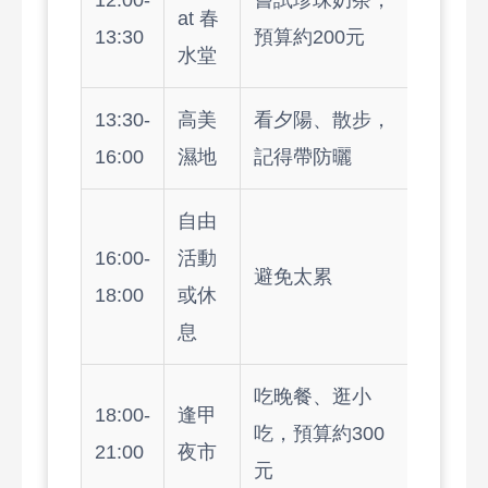
12:00-
嘗試珍珠奶茶，
at 春
13:30
預算約200元
水堂
13:30-
高美
看夕陽、散步，
16:00
濕地
記得帶防曬
自由
16:00-
活動
避免太累
18:00
或休
息
吃晚餐、逛小
18:00-
逢甲
吃，預算約300
21:00
夜市
元