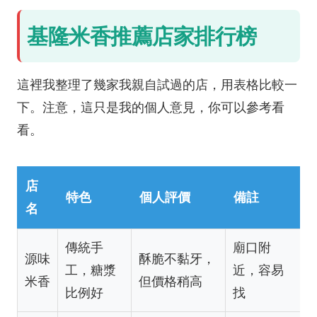
基隆米香推薦店家排行榜
這裡我整理了幾家我親自試過的店，用表格比較一
下。注意，這只是我的個人意見，你可以參考看
看。
店
特色
個人評價
備註
名
傳統手
廟口附
源味
酥脆不黏牙，
工，糖漿
近，容易
米香
但價格稍高
比例好
找