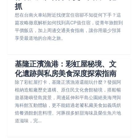
抓
想在台南火車站附近找便宜住宿卻不知從何下手？這
篇攻略徹底解析如何找到高CP值住宿，從青年旅館到
平價飯店，加上周邊交通美食指南，讓你用最少預算
享受最道地的台南之旅。
基隆正濱漁港：彩虹屋秘境、文
化遺跡與私房美食深度探索指南
除了彩虹屋打卡，基隆正濱漁港還能玩什麼？發掘阿
根納造船廠歷史遺構、原住民文化會館秘境，搭船暢
遊基隆嶼登島賞景，周邊延伸和平島公園絕美海灣與
海科館互動體驗，更不能錯過老饕私藏美食如義瑪烘
焙餐酒館創意料理、河豚很多鮮甜海味及榮生魚片地
道滋味，完...