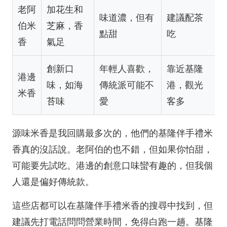
老阿
加花生和
味道濃，但有
建議配茶
伯米
芝麻，香
點甜
吃
香
氣足
創新口
年輕人喜歡，
靠近基隆
港邊
味，如海
傳統派可能不
港，觀光
米香
苔味
愛
客多
源味米香是我回購最多次的，他們的基隆伴手禮米
香真的沒話說。老阿伯的也不錯，但如果你怕甜，
可能要先試吃。港邊的創意口味蠻有趣的，但我個
人還是偏好傳統款。
這些店都可以在基隆伴手禮米香的搜尋中找到，但
建議先打電話問問營業時間，免得白跑一趟。基隆