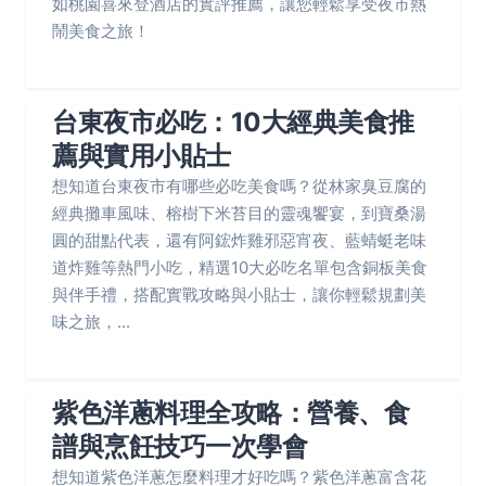
如桃園喜來登酒店的實評推薦，讓您輕鬆享受夜市熱
鬧美食之旅！
台東夜市必吃：10大經典美食推
薦與實用小貼士
想知道台東夜市有哪些必吃美食嗎？從林家臭豆腐的
經典攤車風味、榕樹下米苔目的靈魂饗宴，到寶桑湯
圓的甜點代表，還有阿鋐炸雞邪惡宵夜、藍蜻蜓老味
道炸雞等熱門小吃，精選10大必吃名單包含銅板美食
與伴手禮，搭配實戰攻略與小貼士，讓你輕鬆規劃美
味之旅，...
紫色洋蔥料理全攻略：營養、食
譜與烹飪技巧一次學會
想知道紫色洋蔥怎麼料理才好吃嗎？紫色洋蔥富含花