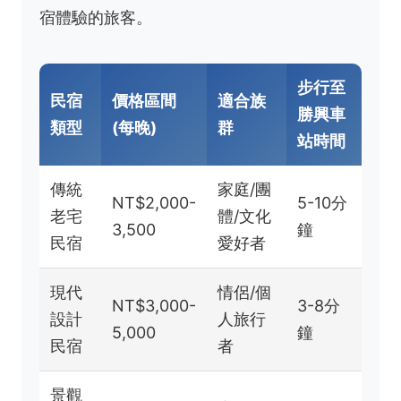
宿體驗的旅客。
步行至
民宿
價格區間
適合族
勝興車
類型
(每晚)
群
站時間
傳統
家庭/團
NT$2,000-
5-10分
老宅
體/文化
3,500
鐘
民宿
愛好者
現代
情侶/個
NT$3,000-
3-8分
設計
人旅行
5,000
鐘
民宿
者
景觀