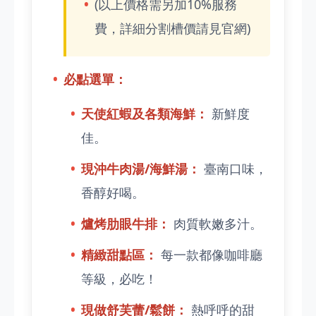
(以上價格需另加10%服務
費，詳細分割槽價請見官網)
必點選單：
天使紅蝦及各類海鮮：
新鮮度
佳。
現沖牛肉湯/海鮮湯：
臺南口味，
香醇好喝。
爐烤肋眼牛排：
肉質軟嫩多汁。
精緻甜點區：
每一款都像咖啡廳
等級，必吃！
現做舒芙蕾/鬆餅：
熱呼呼的甜