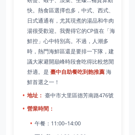
螃蟹、蝦子、淡菜、生蠔...補貨算勤
快。熱食區選擇也多，中式、西式、
日式通通有，尤其現煮的湯品和牛肉
湯很受歡迎。我覺得它的CP值在「海
鮮控」心中特別高。不過，人潮多
時，熱門海鮮區還是要排一下隊，建
議大家避開巔峰時段會吃得比較悠閒
舒適。是
臺中自助餐吃到飽推薦
海
鮮首選之一！
地址：
臺中市大里區德芳南路476號
營業時間：
午餐：11:00–14:00