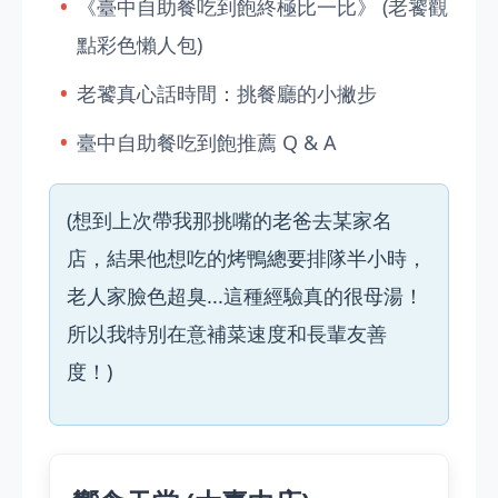
《臺中自助餐吃到飽終極比一比》 (老饕觀
點彩色懶人包)
老饕真心話時間：挑餐廳的小撇步
臺中自助餐吃到飽推薦 Q & A
(想到上次帶我那挑嘴的老爸去某家名
店，結果他想吃的烤鴨總要排隊半小時，
老人家臉色超臭...這種經驗真的很母湯！
所以我特別在意補菜速度和長輩友善
度！)