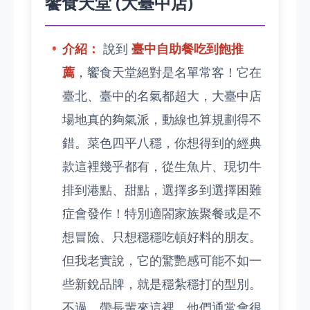
饗食天堂 (大臺中店)
介紹：
說到
臺中自助餐吃到飽推
薦
，饗食天堂絕對是名單常客！它在
臺北、臺中的名氣都超大，大臺中店
場地真的夠氣派，動線也算規劃得不
錯。菜色四平八穩，你想得到的經典
款這裡幾乎都有，從生魚片、現切牛
排到港點、甜點，選擇多到選擇困難
症會發作！特別適閤家族聚餐或是不
想冒險、只想穩穩吃頓好料的朋友。
但我老實說，它的驚艷感可能不如一
些新銳品牌，就是穩紮穩打的型別。
不過，帶長輩來這裡，他們通常會很