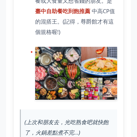
餐或大食量又想省錢的朋友。是
臺中自助餐吃到飽推薦
中高CP值
的混搭王。(記得，尊爵館才有這
個規格喔!)
(上次和朋友去，光吃熟食吧就快飽
了，火鍋差點煮不完...)