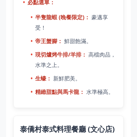
必點選單：
半隻龍蝦 (晚餐限定)：
豪邁享
受！
帝王蟹腳：
鮮甜飽滿。
現切爐烤牛排/羊排：
高檔肉品，
水準之上。
生蠔：
新鮮肥美。
精緻甜點與馬卡龍：
水準極高。
泰僑村泰式料理餐廳 (文心店)