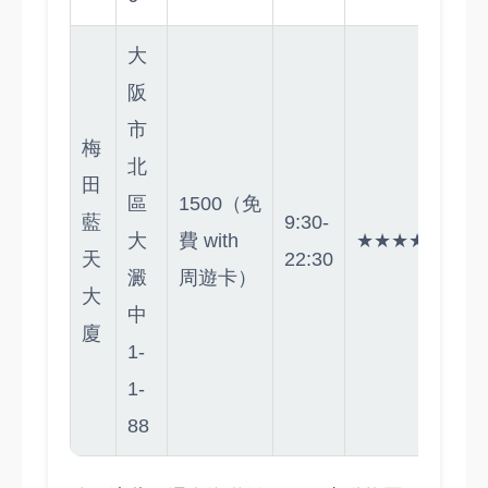
大
阪
市
梅
北
田
區
1500（免
藍
9:30-
大
費 with
★★★★★
天
22:30
澱
周遊卡）
大
中
廈
1-
1-
88