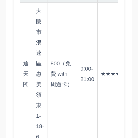
大
阪
市
浪
速
通
區
800（免
9:00-
天
惠
費 with
★★★★☆
21:00
閣
美
周遊卡）
須
東
1-
18-
6