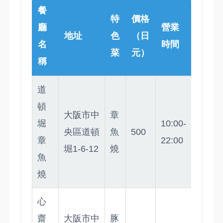
餐
特
價格
廳
營業
地址
色
（日
名
時間
菜
元）
稱
道
頓
大阪市中
章
堀
10:00-
央區道頓
魚
500
章
22:00
堀1-6-12
燒
魚
燒
心
齋
大阪市中
豚