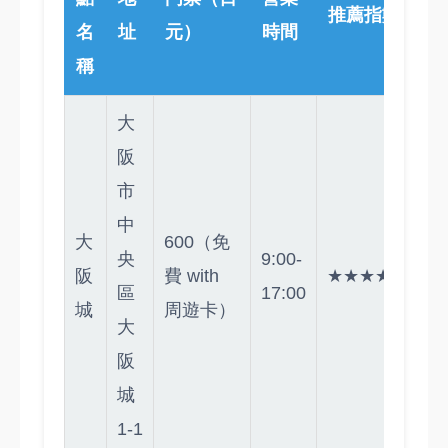
推薦指數
名
址
元）
時間
稱
大
阪
市
中
大
600（免
央
9:00-
阪
費 with
★★★★★
區
17:00
城
周遊卡）
大
阪
城
1-1