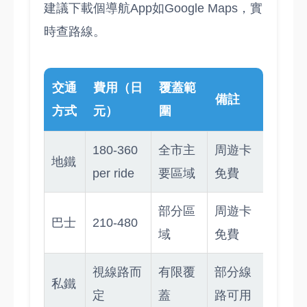
建議下載個導航App如Google Maps，實
時查路線。
交通
費用（日
覆蓋範
備註
方式
元）
圍
180-360
全市主
周遊卡
地鐵
per ride
要區域
免費
部分區
周遊卡
巴士
210-480
域
免費
視線路而
有限覆
部分線
私鐵
定
蓋
路可用