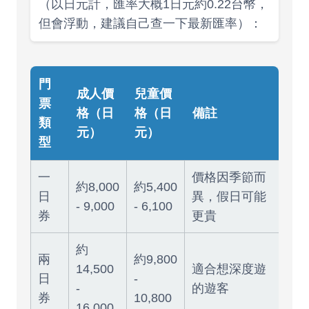
（以日元計，匯率大概1日元約0.22台幣，
但會浮動，建議自己查一下最新匯率）：
門
成人價
兒童價
票
格（日
格（日
備註
類
元）
元）
型
一
價格因季節而
約8,000
約5,400
日
異，假日可能
- 9,000
- 6,100
券
更貴
約
兩
約9,800
14,500
適合想深度遊
日
-
-
的遊客
券
10,800
16,000