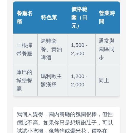
價格範
餐廳名
營業時
特色菜
圍（日
稱
間
元）
烤雞套
通常與
三根掃
1,500 -
餐、黃油
園區同
帚餐廳
2,500
啤酒
步
庫巴的
瑪利歐主
1,200 -
城堡餐
同上
題漢堡
2,000
廳
我個人覺得，園內餐廳的氛圍很棒，但性
價比不高。如果你只是想填飽肚子，可以
試試小吃攤，像熱狗或爆米花，價格在