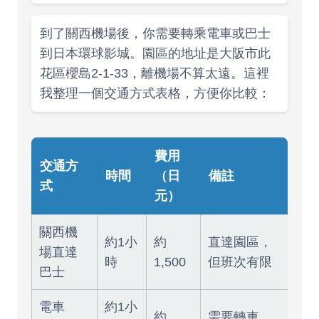
到了關西機場後，你需要轉乘電車或巴士
到日本環球影城。園區的地址是大阪市此
花區櫻島2-1-33，離機場不算太遠。這裡
我整理一個交通方式表格，方便你比較：
費用
交通方
時間
（日
備註
式
元）
關西機
約1小
約
直達園區，
場直達
時
1,500
但班次有限
巴士
電車
約1小
約
需要轉車，