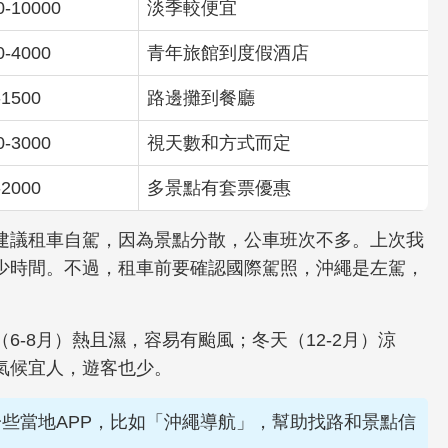
0-10000
淡季較便宜
0-4000
青年旅館到度假酒店
-1500
路邊攤到餐廳
0-3000
視天數和方式而定
-2000
多景點有套票優惠
建議租車自駕，因為景點分散，公車班次不多。上次我
少時間。不過，租車前要確認國際駕照，沖繩是左駕，
。
-8月）熱且濕，容易有颱風；冬天（12-2月）涼
氣候宜人，遊客也少。
些當地APP，比如「沖繩導航」，幫助找路和景點信