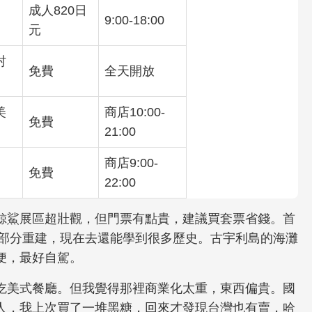
成人820日
9:00-18:00
元
村
免費
全天開放
美
商店10:00-
免費
21:00
商店9:00-
免費
22:00
鯨鯊展區超壯觀，但門票有點貴，建議買套票省錢。首
後部分重建，現在去還能學到很多歷史。古宇利島的海灘
便，最好自駕。
吃美式餐廳。但我覺得那裡商業化太重，東西偏貴。國
人，我上次買了一堆黑糖，回來才發現台灣也有賣，哈