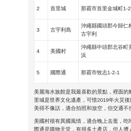
2
首里城
那霸市首里金城町1-2
沖繩縣國頭郡今歸仁
3
古宇利島
古宇利
沖繩縣中頭郡北谷町
4
美國村
浜
5
國際通
那霸市牧志1-2-1
美麗海水族館是我最喜歡的景點，裡面的
里城是世界文化遺產，可惜2019年火災
美得不像話，適合拍照和放空，但交通不
美國村很有異國風情，適合晚上去逛，吃
際通是購物天堂，有很多土產店，但人擠