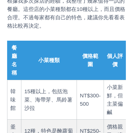
根據我多次探店的經驗，我整理了幾家值得一試的
餐廳。這些店的小菜種類都在10種以上，而且價格
合理。不過每家都有自己的特色，建議你先看看表
格比較再決定。
餐
廳
價格範
個人評
小菜種類
名
圍
價
稱
小菜新
韓
15種以上，包括泡
NT$300-
鮮，但
味
菜、海帶芽、馬鈴薯
500
主菜偏
館
沙拉
鹹
釜
價格親
12種，特色是醃蘿蔔
NT$250-