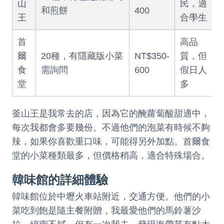
山
民，適
和煎餅
400
王
合學生
首
高品
爾
20種，有隱藏版小菜
NT$350-
質，但
食
需詢問
600
假日人
堂
多
釜山王是我常去的店，因為它的醃蘿蔔酸甜適中，
每次我都會多要幾份。不過他們的泡菜有時候不夠
辣，如果你喜歡重口味，可能得另外加點。首爾食
堂的小菜種類最多，但價格稍高，適合特殊場合。
韓味館的詳細體驗
韓味館位於中壢火車站附近，交通方便。他們的小
菜吃到飽是隨主餐附贈，我最愛他們的馬鈴薯沙