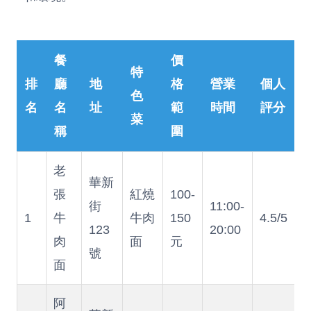
餐
價
特
排
廳
地
格
營業
個人
色
名
名
址
範
時間
評分
菜
稱
圍
老
華新
張
紅燒
100-
街
11:00-
1
牛
牛肉
150
4.5/5
123
20:00
肉
面
元
號
面
阿