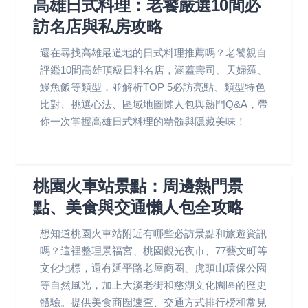
高雄日式料理：老饕嚴選10間必
訪名店與私房攻略
還在尋找高雄最道地的日式料理推薦嗎？老饕親自
評鑑10間高雄頂級日料名店，涵蓋壽司、天婦羅、
鰻魚飯等類型，並解析TOP 5必訪亮點、類型特色
比對、挑選心法、區域地圖懶人包與熱門Q&A，帶
你一次掌握高雄日式料理的精髓與隱藏美味！
桃園火車站景點：周邊熱門景
點、美食與交通懶人包全攻略
想知道桃園火車站附近有哪些必訪景點和旅遊資訊
嗎？這裡整理景福宮、桃園觀光夜市、77藝文町等
文化地標，還有延平路老屋商圈、虎頭山環保公園
等自然風光，加上大溪老街和慈湖文化園區的歷史
體驗。提供美食商圈速查、交通方式排行榜和常見