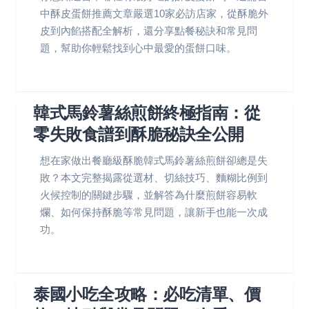
中酥皮蛋餅推薦文章嚴選10家必訪店家，從酥脆外
皮到內餡搭配全解析，還分享點餐秘訣和常見問
題，幫助你輕鬆找到心中最愛的蛋餅口味。
韓式馬鈴薯絲煎餅終極指南：從
零失敗食譜到酥脆秘訣全公開
想在家做出餐廳級酥脆韓式馬鈴薯絲煎餅卻總是失
敗？本文完整揭露從選材、切絲技巧、麵糊比例到
火候控制的關鍵步驟，並解答為什麼煎餅容易軟
爛、如何保持酥脆等常見問題，讓新手也能一次成
功。
泰國小吃全攻略：必吃清單、價