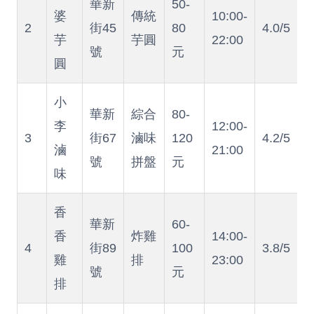
華新
50-
婆
傳統
10:00-
2
街45
80
4.0/5
芋
芋圓
22:00
號
元
圓
小
華新
綜合
80-
李
12:00-
3
街67
滷味
120
4.2/5
滷
21:00
號
拼盤
元
味
香
華新
60-
香
炸雞
14:00-
4
街89
100
3.8/5
雞
排
23:00
號
元
排