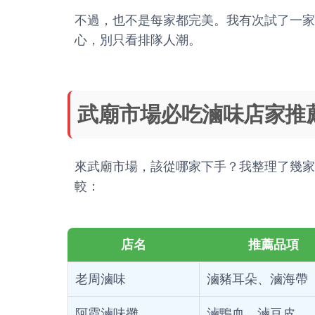
不過，也不是每家都完美。我有次試了一家
心，別只看排隊人潮。
武廟市場必吃滷味店家推
來武廟市場，該從哪家下手？我整理了幾家
較：
店名
推薦品項
老周滷味
滷豬耳朵、滷海帶
阿霞滷味攤
滷鴨血、滷豆皮