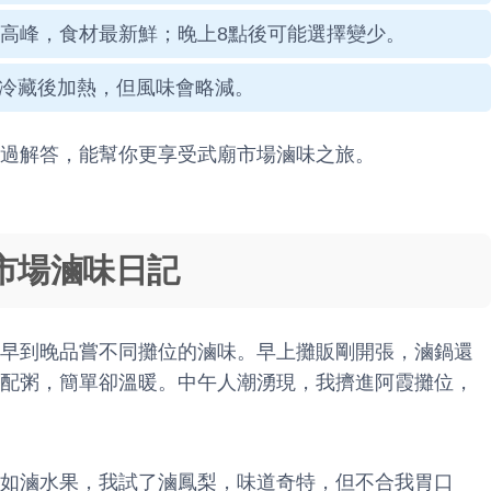
是高峰，食材最新鮮；晚上8點後可能選擇變少。
冷藏後加熱，但風味會略減。
過解答，能幫你更享受武廟市場滷味之旅。
市場滷味日記
早到晚品嘗不同攤位的滷味。早上攤販剛開張，滷鍋還
配粥，簡單卻溫暖。中午人潮湧現，我擠進阿霞攤位，
如滷水果，我試了滷鳳梨，味道奇特，但不合我胃口