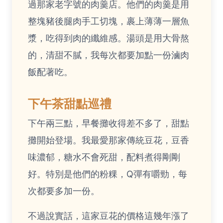
過那家老字號的肉羹店。他們的肉羹是用
整塊豬後腿肉手工切塊，裹上薄薄一層魚
漿，吃得到肉的纖維感。湯頭是用大骨熬
的，清甜不膩，我每次都要加點一份滷肉
飯配著吃。
下午茶甜點巡禮
下午兩三點，早餐攤收得差不多了，甜點
攤開始登場。我最愛那家傳統豆花，豆香
味濃郁，糖水不會死甜，配料煮得剛剛
好。特別是他們的粉粿，Q彈有嚼勁，每
次都要多加一份。
不過說實話，這家豆花的價格這幾年漲了