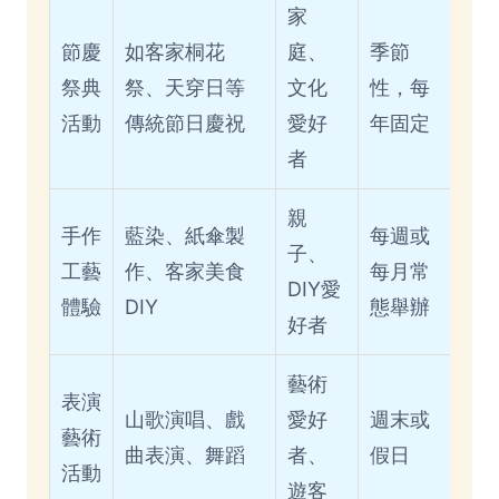
家
節慶
如客家桐花
庭、
季節
祭典
祭、天穿日等
文化
性，每
活動
傳統節日慶祝
愛好
年固定
者
親
手作
藍染、紙傘製
每週或
子、
工藝
作、客家美食
每月常
DIY愛
體驗
DIY
態舉辦
好者
藝術
表演
山歌演唱、戲
愛好
週末或
藝術
曲表演、舞蹈
者、
假日
活動
遊客