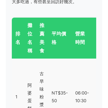
大多吃過，有些甚至回訪好幾次。
攤
推
個
排
位
薦
平均價
營業
人
名
名
美
格
時間
短
稱
食
評
餅皮
古
軟
早
Q，
阿
味
醬料
婆
NT$35-
06:00-
1
粉
獨
蛋
50
10:30
漿
特，