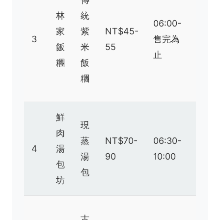
實
林
統
06:00-
在，
家
紫
NT$45-
3
售完為
但米
飯
米
55
止
飯有
糰
飯
時偏
糰
硬
鮮
皮薄
現
肉
湯汁
蒸
NT$70-
06:30-
4
湯
多，
湯
90
10:00
包
小心
包
坊
燙口
口感
古