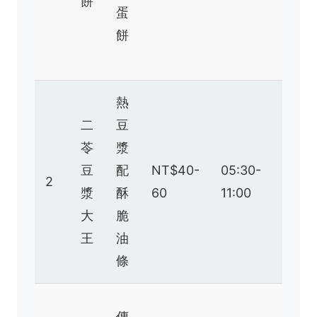
餅
蛋
但常
餅
要排
隊
熱
豆漿
二
豆
濃
苓
漿
醇，
豆
配
NT$40-
05:30-
油條
2
漿
酥
60
11:00
現
大
脆
炸，
王
油
冷天
條
必喝
料多
傳