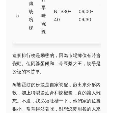
傳
綿
早
統
NT$30-
06:00-
密，
5
味
碗
40
09:30
醬油
碗
粿
膏是
粿
靈魂
這個排行榜是動態的，因為市場攤位有時會
變動。但阿婆蛋餅和二苓豆漿大王，幾乎是
公認的常勝軍。
阿婆蛋餅的粉漿是自家調配，煎出來外酥內
軟，加上特製醬油膏和辣椒醬，真的讓人難
忘。不過，我必須吐槽一下，他們家的位置
很小，常常得站著吃，對想悠閒用餐的人來