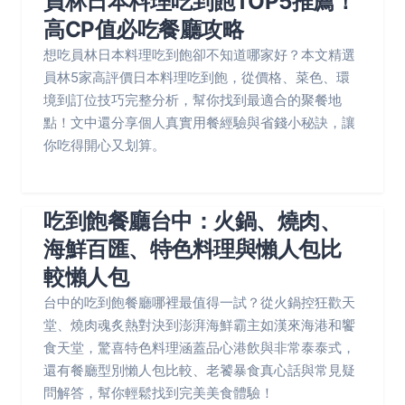
員林日本料理吃到飽TOP5推薦！
高CP值必吃餐廳攻略
想吃員林日本料理吃到飽卻不知道哪家好？本文精選
員林5家高評價日本料理吃到飽，從價格、菜色、環
境到訂位技巧完整分析，幫你找到最適合的聚餐地
點！文中還分享個人真實用餐經驗與省錢小秘訣，讓
你吃得開心又划算。
吃到飽餐廳台中：火鍋、燒肉、
海鮮百匯、特色料理與懶人包比
較懶人包
台中的吃到飽餐廳哪裡最值得一試？從火鍋控狂歡天
堂、燒肉魂炙熱對決到澎湃海鮮霸主如漢來海港和饗
食天堂，驚喜特色料理涵蓋品心港飲與非常泰泰式，
還有餐廳型別懶人包比較、老饕暴食真心話與常見疑
問解答，幫你輕鬆找到完美美食體驗！