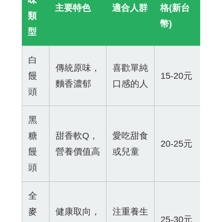
味
主要特色
適合人群
格(新台
類
幣)
型
白
傳統原味，
喜歡單純
饅
15-20元
麵香濃郁
口感的人
頭
黑
糖
甜香軟Q，
愛吃甜食
20-25元
饅
營養價值高
或兒童
頭
全
麥
健康取向，
注重養生
25-30元