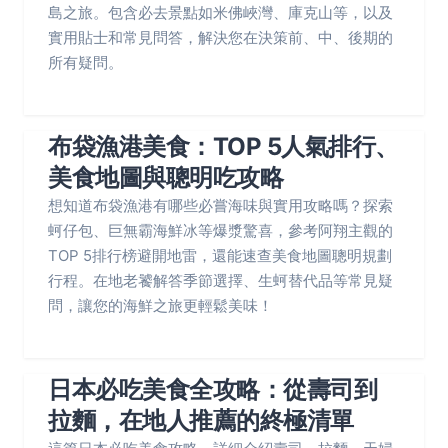
島之旅。包含必去景點如米佛峽灣、庫克山等，以及
實用貼士和常見問答，解決您在決策前、中、後期的
所有疑問。
布袋漁港美食：TOP 5人氣排行、
美食地圖與聰明吃攻略
想知道布袋漁港有哪些必嘗海味與實用攻略嗎？探索
蚵仔包、巨無霸海鮮冰等爆漿驚喜，參考阿翔主觀的
TOP 5排行榜避開地雷，還能速查美食地圖聰明規劃
行程。在地老饕解答季節選擇、生蚵替代品等常見疑
問，讓您的海鮮之旅更輕鬆美味！
日本必吃美食全攻略：從壽司到
拉麵，在地人推薦的終極清單