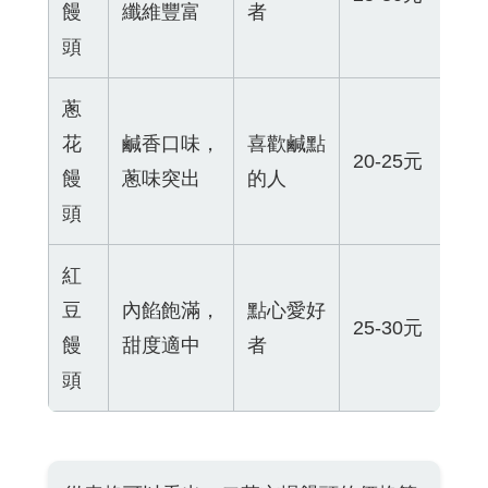
饅
纖維豐富
者
頭
蔥
花
鹹香口味，
喜歡鹹點
20-25元
饅
蔥味突出
的人
頭
紅
豆
內餡飽滿，
點心愛好
25-30元
饅
甜度適中
者
頭