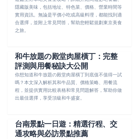
隱藏版美味，包括地址、特色菜、價格、營業時間等
實用資訊。無論是平價小吃或高級料理，都能找到適
合選擇，並附上常見問答，幫助您輕鬆規劃東京美食
之旅。
和牛放題の殿堂肉屋橫丁：完整
評測與用餐秘訣大公開
你想知道和牛放題の殿堂肉屋橫丁到底值不值得一試
嗎？本文深入解析其和牛品質、價格策略、用餐流
程，並提供實用比較表格和常見問題解答，幫助你做
出最佳選擇，享受頂級和牛盛宴。
台南景點一日遊：精選行程、交
通攻略與必訪景點推薦