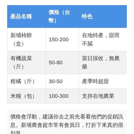
價格（台
產品名稱
特色
幣）
新埔柿餅
在地特產，甜而
150-200
（盒）
不膩
有機蔬菜
當日採收，無農
50-80
（斤）
藥
柑橘（斤）
30-50
產季時超甜
米糧（包）
100-300
支持在地農業
價格會浮動，建議你去之前先看看他們的促銷訊
息。新埔農會超市常有會員日，打折下來真的很
划算。