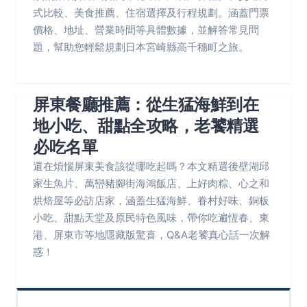
式比較、美食推薦、住宿選擇及行程規劃。涵蓋門票
價格、地址、營業時間等具體數據，並解答常見問
題，幫助您輕鬆規劃日本宮崎縣高千穗町之旅。
屏東餐廳推薦：從生猛海鮮到在
地小吃、甜點全攻略，老饕精選
必吃名單
還在煩惱屏東美食該從哪吃起嗎？本文精選後壁湖邱
家生魚片、萬巒豬腳街海鴻飯店、上好肉粽、心之和
烘焙屋等必訪店家，涵蓋生猛海鮮、眷村好味、銅板
小吃、甜點天堂及原民特色風味，帶你吃遍恆春、東
港、屏東市等地隱藏版驚喜，Q&A老饕真心話一次解
惑！