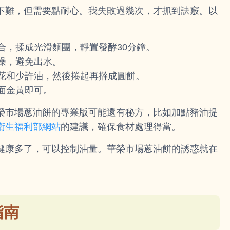
不難，但需要點耐心。我失敗過幾次，才抓到訣竅。以
合，揉成光滑麵團，靜置發酵30分鐘。
燥，避免出水。
花和少許油，然後捲起再擀成圓餅。
面金黃即可。
榮市場蔥油餅的專業版可能還有秘方，比如加點豬油提
衛生福利部網站
的建議，確保食材處理得當。
健康多了，可以控制油量。華榮市場蔥油餅的誘惑就在
指南