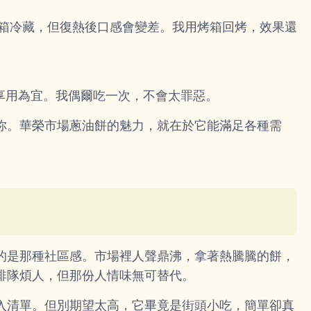
冰箱冷藏，但復熱後口感會變差。我用烤箱回烤，效果還
適量享用為宜。我偶爾吃一次，不會太罪惡。
你。華榮市場蔥油餅的魅力，就在於它能滿足各種需
的是那種社區感。市場裡人聲鼎沸，拿著熱騰騰的餅，
排隊煩人，但那份人情味無可替代。
入清單。但別期望太高，它畢竟是街頭小吃，簡單卻真