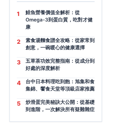
鯡魚營養價值全解析：從
1
Omega-3到蛋白質，吃對才健
康
素食湯麵食譜全攻略：從家常到
2
創意，一碗暖心的健康選擇
五草茶功效完整指南：從成分到
3
好處的深度解析
台中日本料理吃到飽：旭集和食
4
集錦、饗食天堂等頂級店家推薦
炒滑蛋完美秘訣大公開：從基礎
5
到進階，一次解決所有疑難雜症