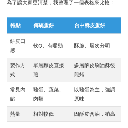
為了讓大家更清楚，我整理了一個表格來比較：
特點
傳統蛋餅
台中酥皮蛋餅
餅皮口
軟Q、有嚼勁
酥脆、層次分明
感
製作方
單層麵皮直接
多層酥皮刷油酥後
式
煎
煎烤
常見內
雞蛋、蔬菜、
以雞蛋為主，強調
餡
肉類
原味
熱量
相對較低
因酥皮含油，稍高