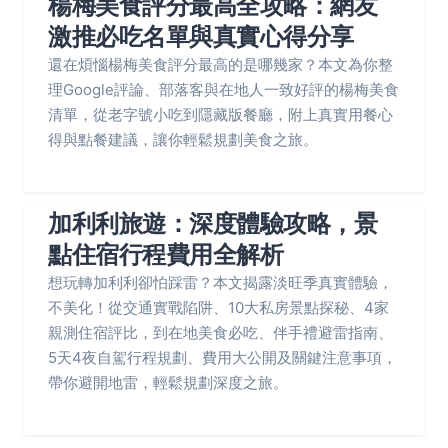
楊梅美食評分最高全攻略：網友
激推必吃名單與真實心得分享
還在煩惱楊梅美食評分最高的是哪幾家？本文為你整
理Google評論、部落客與在地人一致好評的楊梅美食
清單，從老字號小吃到隱藏版餐廳，附上真實用餐心
得與點餐建議，讓你輕鬆規劃美食之旅。
加利利旅遊：深度體驗攻略，景
點住宿行程費用全解析
想玩轉加利利卻怕踩雷？本文揭露淡旺季真實體驗，
不美化！從交通實戰陷阱、10大私房景點探秘、4家
親測住宿評比，到在地美食必吃、伴手禮避雷指南、
5天4夜自駕行程規劃、費用大公開及關鍵注意事項，
帶你避開地雷，輕鬆規劃深度之旅。