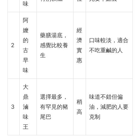
味
阿
嬤
經
藥膳湯底，
的
濟
口味較淡，適合
2
感覺比較養
古
實
不吃重鹹的人
生
早
惠
味
大
鼎
選擇最多，
味道不錯但偏
稍
3
滷
有罕見的豬
油，減肥的人要
高
味
尾巴
克制
王