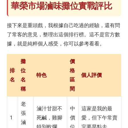
華榮市場滷味攤位實戰評比
接下來是重頭戲，我根據自己吃過的經驗，還有問
了常客的意見，整理出這個排行榜。這不是官方數
據，就是純粹個人感受，你可以參考看看。
攤
價
排
位
格
特色
個人評價
名
名
區
稱
間
老
滷汁甘甜不
中
這家是我的最
張
1
死鹹，雞腳
價
愛，但下午常賣
滷
特別軟爛
位
完要早點去